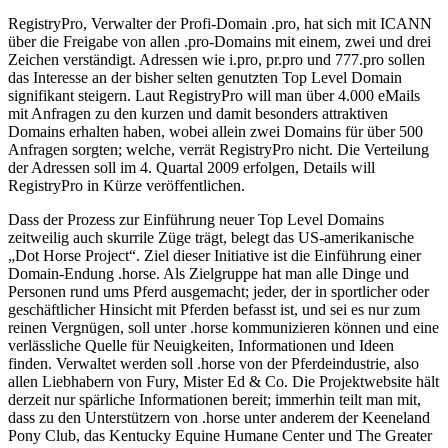
RegistryPro, Verwalter der Profi-Domain .pro, hat sich mit ICANN
über die Freigabe von allen .pro-Domains mit einem, zwei und drei
Zeichen verständigt. Adressen wie i.pro, pr.pro und 777.pro sollen
das Interesse an der bisher selten genutzten Top Level Domain
signifikant steigern. Laut RegistryPro will man über 4.000 eMails
mit Anfragen zu den kurzen und damit besonders attraktiven
Domains erhalten haben, wobei allein zwei Domains für über 500
Anfragen sorgten; welche, verrät RegistryPro nicht. Die Verteilung
der Adressen soll im 4. Quartal 2009 erfolgen, Details will
RegistryPro in Kürze veröffentlichen.
Dass der Prozess zur Einführung neuer Top Level Domains
zeitweilig auch skurrile Züge trägt, belegt das US-amerikanische
„Dot Horse Project“. Ziel dieser Initiative ist die Einführung einer
Domain-Endung .horse. Als Zielgruppe hat man alle Dinge und
Personen rund ums Pferd ausgemacht; jeder, der in sportlicher oder
geschäftlicher Hinsicht mit Pferden befasst ist, und sei es nur zum
reinen Vergnügen, soll unter .horse kommunizieren können und eine
verlässliche Quelle für Neuigkeiten, Informationen und Ideen
finden. Verwaltet werden soll .horse von der Pferdeindustrie, also
allen Liebhabern von Fury, Mister Ed & Co. Die Projektwebsite hält
derzeit nur spärliche Informationen bereit; immerhin teilt man mit,
dass zu den Unterstützern von .horse unter anderem der Keeneland
Pony Club, das Kentucky Equine Humane Center und The Greater