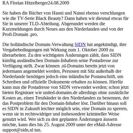
RA Florian Hitzelberger
24.08.2009
Sie haben die Bücher von Hanni und Nanni ebenso verschlungen
wie die TV-Serie Black Beauty? Dann haben wir diesmal etwas für
Sie in unserer TLD-Abteilung. Abgerundet werden die
Kurzmeldungen durch Neues aus den Niederlanden und von der
Profi-Domain .pro.
Die holländische Domain-Verwaltung
SIDN
hat angekündigt, ihre
Vergabebedingungen mit Wirkung zum 1. Oktober 2009 zu
überarbeiten. Zu den wichtigsten Änderungen zählt, dass SIDN
künftig ausländischen Domain-Inhabern seine Postadresse zur
Verfügung stellt. Zwar können .nl-Domains bereits jetzt von
jedermann angemeldet werden, Personen mit Sitz außerhalb der
Niederlande benötigen jedoch eine inländische Postanschrift, um
Schreiben und offizielle Dokumente erhalten zu können. Hierfür
kann nun die Postadresse von SIDN verwendet werden; schon jetzt
bieten Registrare wie united-domains.de allerdings ohne zusätzliche
Kosten an, einen Treuhänder in den Niederlanden zu benennen, der
das Postproblem für den Domain-Inhaber löst. Darüber hinaus soll
es SIDN in Zukunft leichter möglich sein, eine Domain zu sperren,
wenn sie in rechtswidriger und insbesondere krimineller Weise
genutzt wird. Wer sich zu den geplanten Änderungen äussern
möchte, kann dies bis 25. August 2009 unter der eMail-Adresse
support@sidn.nl tun.