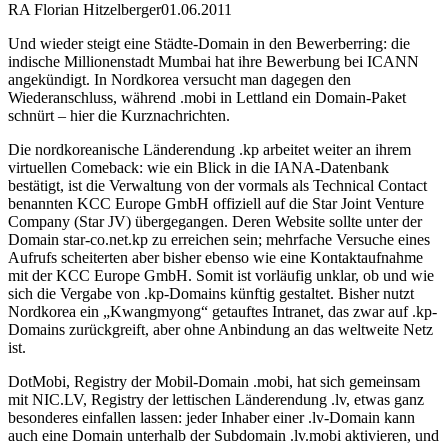
RA Florian Hitzelberger
01.06.2011
Und wieder steigt eine Städte-Domain in den Bewerberring: die
indische Millionenstadt Mumbai hat ihre Bewerbung bei ICANN
angekündigt. In Nordkorea versucht man dagegen den
Wiederanschluss, während .mobi in Lettland ein Domain-Paket
schnürt – hier die Kurznachrichten.
Die nordkoreanische Länderendung .kp arbeitet weiter an ihrem
virtuellen Comeback: wie ein Blick in die IANA-Datenbank
bestätigt, ist die Verwaltung von der vormals als Technical Contact
benannten KCC Europe GmbH offiziell auf die Star Joint Venture
Company (Star JV) übergegangen. Deren Website sollte unter der
Domain star-co.net.kp zu erreichen sein; mehrfache Versuche eines
Aufrufs scheiterten aber bisher ebenso wie eine Kontaktaufnahme
mit der KCC Europe GmbH. Somit ist vorläufig unklar, ob und wie
sich die Vergabe von .kp-Domains künftig gestaltet. Bisher nutzt
Nordkorea ein „Kwangmyong“ getauftes Intranet, das zwar auf .kp-
Domains zurückgreift, aber ohne Anbindung an das weltweite Netz
ist.
DotMobi, Registry der Mobil-Domain .mobi, hat sich gemeinsam
mit NIC.LV, Registry der lettischen Länderendung .lv, etwas ganz
besonderes einfallen lassen: jeder Inhaber einer .lv-Domain kann
auch eine Domain unterhalb der Subdomain .lv.mobi aktivieren, und