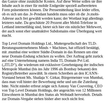
das Ganze ohne zusätzliche Kosten. Auf diese Weise sollen sie ihre
Inhalte auch in einer für mobile Endgeräte speziell aufbereiteten
Form präsentieren können. Die Pressemitteilung lässt leider offen,
ob es sich um das .lv-Pendant handeln muss oder ob die .lv.mobi-
Adresse auch frei gewählt werden kann; der Wortlaut legt allerdings
letzteres nahe. Da geschätzte 20 Prozent aller Mobil-Telefone in
Lettland internetfähig sind, bietet sich hier ein nützlicher Mehrwert,
der auch sonst eher unattraktive Subdomains eine Überlegung wert
macht.
Top Level Domain Holdings Ltd., Muttergesellschaft des TLD-
Beratungsunternehmens Minds + Machines, hat offiziell bestätigt,
mit .mumbai eine weitere Städte-Domain in das Rennen um eine
neue Domain-Endung schicken zu wollen. Der Auftrag geht zurück
auf eine Unternehmung namens India TL Domain Pvt Ltd.
(„ITLD“), die wiederum mit exklusiver Genehmigung der indischen
Metropole Mumbai (bis ins Jahr 1996 als Bombay bekannt) den
RegistryBetreiber auswählt. In einem Schreiben an den ICANN-
Vorstand betont Ms. Shailaja V. Girkar, Bürgermeister von Mumbai,
dass man voll hinter der Bewerbung stehe und um die Zuteilung
bitte. Nicht minder erfreut zeigte sich Antony Van Couvering, CEO
von Top Level Domain Holdings, der angesichts von 12 Millionen
Einwohnern in Mumbai den Status als Weltstadt hervorhob. Details
zur Domain-Vergabe stehen bisher aber noch nicht fest.