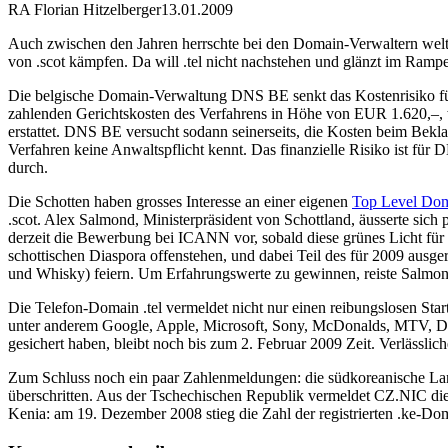
RA Florian Hitzelberger
13.01.2009
Auch zwischen den Jahren herrschte bei den Domain-Verwaltern weltw
von .scot kämpfen. Da will .tel nicht nachstehen und glänzt im Rampe
Die belgische Domain-Verwaltung DNS BE senkt das Kostenrisiko für
zahlenden Gerichtskosten des Verfahrens in Höhe von EUR 1.620,–, wen
erstattet. DNS BE versucht sodann seinerseits, die Kosten beim Bekla
Verfahren keine Anwaltspflicht kennt. Das finanzielle Risiko ist für
durch.
Die Schotten haben grosses Interesse an einer eigenen
Top Level Do
.scot. Alex Salmond, Ministerpräsident von Schottland, äusserte sich po
derzeit die Bewerbung bei ICANN vor, sobald diese grünes Licht für d
schottischen Diaspora offenstehen, und dabei Teil des für 2009 ausg
und Whisky) feiern. Um Erfahrungswerte zu gewinnen, reiste Salmon
Die Telefon-Domain .tel vermeldet nicht nur einen reibungslosen Star
unter anderem Google, Apple, Microsoft, Sony, McDonalds, MTV, Del
gesichert haben, bleibt noch bis zum 2. Februar 2009 Zeit. Verlässli
Zum Schluss noch ein paar Zahlenmeldungen: die südkoreanische Land
überschritten. Aus der Tschechischen Republik vermeldet CZ.NIC die 
Kenia: am 19. Dezember 2008 stieg die Zahl der registrierten .ke-Do