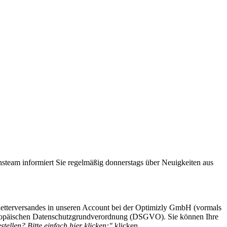
steam informiert Sie regelmäßig donnerstags über Neuigkeiten aus
etterversandes in unseren Account bei der Optimizly GmbH (vormals
 Europäischen Datenschutzgrundverordnung (DSGVO). Sie können Ihre
tellen? Bitte einfach hier klicken:"
klicken.