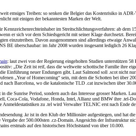
eit emsiges Treiben: so senken die Belgier das Kostenrisiko in ADR-V
nlicht mit einigen der bekanntesten Marken der Welt.
 Kennzeichenrechteinhaber im Streitschlichtungsverfahren: ab dem 15
n er sich vor dem Schiedsgericht mit seiner Klage durchsetzt. Bereits j
gten einzutreiben. Davon ausgenommen sind allerdings etwaige Anwaltsg
 DNS BE überschaubar: im Jahr 2008 wurden insgesamt lediglich 26 Klage
main
: laut zwei von der Regierung eingeholten Studien unterstützen 
sitiv: „Die Zeit ist reif, dass die weltweite schottische Familie ihre ei
ie Einführung neuer Endungen gibt. Laut Salmond soll .scot nicht nur f
erufenen „Year of Homecoming“ sein, mit dem die Schotten bei über 200
d nach Barcelona, wo die katalonische TLD .cat inzwischen über 30.0
t in die Sunrise Period, sondern auch das Interesse grosser Marken. Lau
l, Coca-Cola, Vodafone, Honda, Intel, Allianz und BMW ihre .tel-Doma
che Anmeldestatistiken zu .tel wird Verwalter TELNIC erst nach Ende der
esendung .kr ist in den Klub der Millionäre aufgestiegen, und hat di
Vergabe der 500.000sten .cz-Domain. Angesichts der Infrastruktur nic
mains erstmals auf den historischen Höchststand von über 10.000.