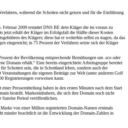
erfahren, während die Schotten nicht geizen und für die Einführung
. Februar 2009 erstattet DNS BE dem Kläger die im voraus zu
etzt erhält der Kläger im Erfolgsfall die Hälfte dieser Kosten
ebühren des Klägers; diese hat er weiterhin selbst zu tragen, da das
n eingereicht; in 75 Prozent der Verfahren setzte sich der Kläger
58 Prozent der Bevölkerung entsprechende Bemühungen um .sco oder
gene Domain erhält.“ Eine bereits eingerichtete Arbeitsgruppe bereitet
ür Schotten sein, die in Schottland leben, sondern auch der
 Veranstaltungen die eigenen Beiträge zur Welt (unter anderem Golf
00 Registrierungen vorweisen kann.
t einer Pressemitteilung haben in den ersten Minuten nach dem Start
in bestellt. Markeninhabern, die sich ihre Domain noch nicht
 Sunrise Period veröffentlichen.
e Marke von einer Million registrierten Domain-Namen erstmals
ht minder beachtlich ist die Entwicklung der Domain-Zahlen in