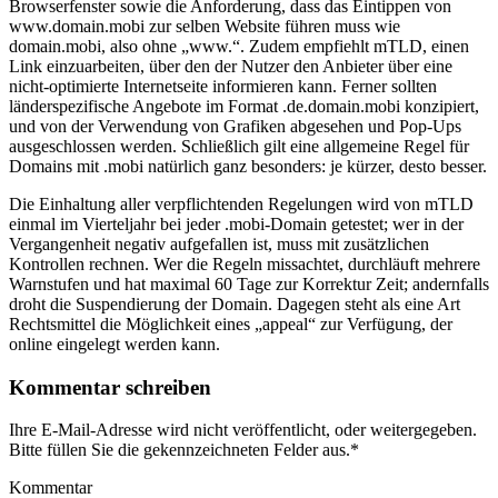
Browserfenster sowie die Anforderung, dass das Eintippen von
www.domain.mobi zur selben Website führen muss wie
domain.mobi, also ohne „www.“. Zudem empfiehlt mTLD, einen
Link einzuarbeiten, über den der Nutzer den Anbieter über eine
nicht-optimierte Internetseite informieren kann. Ferner sollten
länderspezifische Angebote im Format .de.domain.mobi konzipiert,
und von der Verwendung von Grafiken abgesehen und Pop-Ups
ausgeschlossen werden. Schließlich gilt eine allgemeine Regel für
Domains mit .mobi natürlich ganz besonders: je kürzer, desto besser.
Die Einhaltung aller verpflichtenden Regelungen wird von mTLD
einmal im Vierteljahr bei jeder .mobi-Domain getestet; wer in der
Vergangenheit negativ aufgefallen ist, muss mit zusätzlichen
Kontrollen rechnen. Wer die Regeln missachtet, durchläuft mehrere
Warnstufen und hat maximal 60 Tage zur Korrektur Zeit; andernfalls
droht die Suspendierung der Domain. Dagegen steht als eine Art
Rechtsmittel die Möglichkeit eines „appeal“ zur Verfügung, der
online eingelegt werden kann.
Kommentar schreiben
Ihre E-Mail-Adresse wird nicht veröffentlicht, oder weitergegeben.
Bitte füllen Sie die gekennzeichneten Felder aus.
*
Kommentar