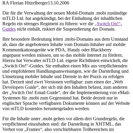
RA Florian Hitzelberger
13.10.2006
Die für die Verwaltung der neuen Mobil-Domain .mobi zuständige
mTLD Ltd. hat angekündigt, bei der Einhaltung der inhaltlichen
Regeln ein strenges Regiment zu führen: wer die
„Switch On!“-
Guides
nicht einhält, riskiert die Suspendierung der Domain.
Ihre besondere Bedeutung leiten .mobi-Domains aus dem Umstand
ab, dass die angebotenen Inhalte vom Domain-Inhaber auf mobile
Kommunikationsgeräte wie PDA, Handy oder Blackberry
angepasst werden müssen, um so das mobile Internet zu fördern.
Hierzu hat Verwalter mTLD Ltd. eigene Richtlinien entwickelt, die
„Switch On!“-Guides. Sie enthalten einen Mix aus verpflichtenden
und empfohlenen Handlungsanweisungen, wie die Darstellung und
Umsetzung mobiler Inhalte und Dienste in der Praxis zu erfolgen
hat. Derzeit sind zwei Versionen verfügbar: zum einen der „Web
Developers Guide“, der sich mit den Inhalten befasst, zum anderen
der „Switch On! Email Guide“, der die Implementierung von eMail-
Systemen für .mobi zum Gegenstand hat. Beide derzeit nur in
englischer Sprache verfügbaren Dokumente können auf der Website
von mTLD kostenlos heruntergeladen werden.
Für die Inhalte unter .mobi gelten vor allem drei Grundregeln, die
verpflichtend einzuhalten sind: die Darstellung in XHTML, das
Verbot von „Frames“, also verschiebbaren Teilbereichen im