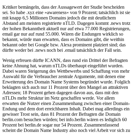
Kritiker bemängeln, dass der Aussagewert der Studie bescheiden
sei. So habe .xyz eine »awareness« von 9 Prozent; tatsächlich ist sie
mit knapp 6,5 Millionen Domains jedoch die mit deutlichem
Abstand am meisten registrierte nTLD. Dagegen kommt .news trotz
der hohen Bekanntheit aktuell nur auf etwa 77.000 Registrierungen,
email gar nur auf rund 55.000. Wären die Endungen wirklich so
bekannt, würde man erwarten, dass es Domains gibt, die weithin
bekannt oder bei Google bzw. Alexa prominent platziert sind; das
dürfte weder bei .news noch bei .email tatsächlich der Fall sein.
Wenig erfreuen dürfte ICANN, dass rund ein Drittel der Befragten
keine Ahnung hat, warum nTLDs überhaupt eingeführt wurden.
Dabei waren Steigerung des Wettbewerbs und Schaffung von mehr
Auswahl für die Verbraucher zentrale Argumente, mit denen eine
Erweiterung des Domain Name Systems begründet wurde. Folglich
beklagten sich auch nur 11 Prozent über den Mangel an attraktiven
Adressen; 18 Prozent gehen dagegen davon aus, dass mit den
nTLDs mehr Struktur im Netz geschaffen werde. Vor allem
erwarten die Nutzer einen Zusammenhang zwischen einer Domain-
Endung und dem dort erreichbaren Inhalt. Dabei mag allerdings ein
gewisser Trost sein, dass 81 Prozent der Befragten die Domain
berlin.com besuchen würden; bei info.berlin wären es lediglich 60
Prozent bei berlin.de sogar nur 54 Prozent. Zusammenfassend
scheint die Domain Name Industry also noch viel Arbeit vor sich zu