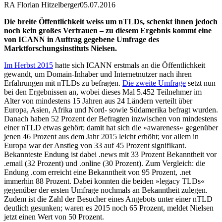
RA Florian Hitzelberger
05.07.2016
Die breite Öffentlichkeit weiss um nTLDs, schenkt ihnen jedoch
noch kein großes Vertrauen – zu diesem Ergebnis kommt eine
von ICANN in Auftrag gegebene Umfrage des
Marktforschungsinstituts Nielsen.
Im Herbst 2015
hatte sich ICANN erstmals an die Öffentlichkeit
gewandt, um Domain-Inhaber und Internetnutzer nach ihren
Erfahrungen mit nTLDs zu befragen.
Die zweite Umfrage
setzt nun
bei den Ergebnissen an, wobei dieses Mal 5.452 Teilnehmer im
Alter von mindestens 15 Jahren aus 24 Ländern verteilt über
Europa, Asien, Afrika und Nord- sowie Südamerika befragt wurden.
Danach haben 52 Prozent der Befragten inzwischen von mindestens
einer nTLD etwas gehört; damit hat sich die »awareness« gegenüber
jenen 46 Prozent aus dem Jahr 2015 leicht erhöht; vor allem in
Europa war der Anstieg von 33 auf 45 Prozent signifikant.
Bekannteste Endung ist dabei .news mit 33 Prozent Bekanntheit vor
.email (32 Prozent) und .online (30 Prozent). Zum Vergleich: die
Endung .com erreicht eine Bekanntheit von 95 Prozent, .net
immerhin 88 Prozent. Dabei konnten die beiden »legacy TLDs«
gegenüber der ersten Umfrage nochmals an Bekanntheit zulegen.
Zudem ist die Zahl der Besucher eines Angebots unter einer nTLD
deutlich gesunken; waren es 2015 noch 65 Prozent, meldet Nielsen
jetzt einen Wert von 50 Prozent.