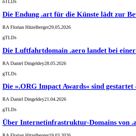
nTLDs
Die Endung .art für die Künste lädt zur
RA Florian Hitzelberger
29.05.2026
gTLDs
Die Luftfahrtdomain .aero landet bei eine
RA Daniel Dingeldey
28.05.2026
gTLDs
Die ».ORG Impact Awards« sind gestartet – 
RA Daniel Dingeldey
21.04.2026
gTLDs
Über Internetinfrastruktur-Domains von .ar
RA Florian Hitzelberger
19.03.2026