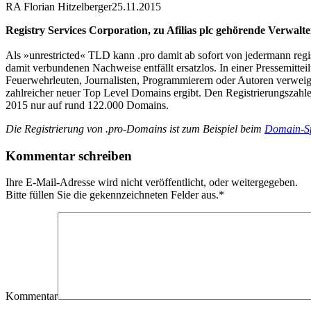
RA Florian Hitzelberger
25.11.2015
Registry Services Corporation, zu Afilias plc gehörende Verwalt
Als »unrestricted« TLD kann .pro damit ab sofort von jedermann regi
damit verbundenen Nachweise entfällt ersatzlos. In einer Pressemittei
Feuerwehrleuten, Journalisten, Programmierern oder Autoren verweige
zahlreicher neuer Top Level Domains ergibt. Den Registrierungszahle
2015 nur auf rund 122.000 Domains.
Die Registrierung von .pro-Domains ist zum Beispiel beim
Domain-Sp
Kommentar schreiben
Ihre E-Mail-Adresse wird nicht veröffentlicht, oder weitergegeben.
Bitte füllen Sie die gekennzeichneten Felder aus.
*
Kommentar