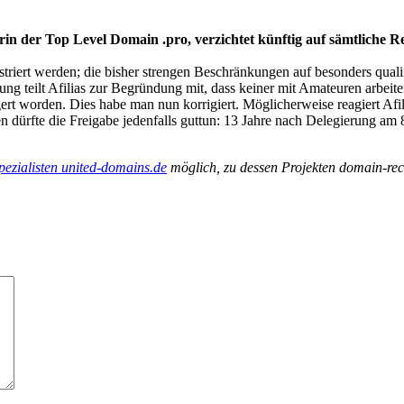
erin der Top Level Domain .pro, verzichtet künftig auf sämtliche 
striert werden; die bisher strengen Beschränkungen auf besonders quali
lung teilt Afilias zur Begründung mit, dass keiner mit Amateuren arbeite
rt worden. Dies habe man nun korrigiert. Möglicherweise reagiert Afil
n dürfte die Freigabe jedenfalls guttun: 13 Jahre nach Delegierung a
ezialisten united-domains.de
möglich, zu dessen Projekten domain-rech