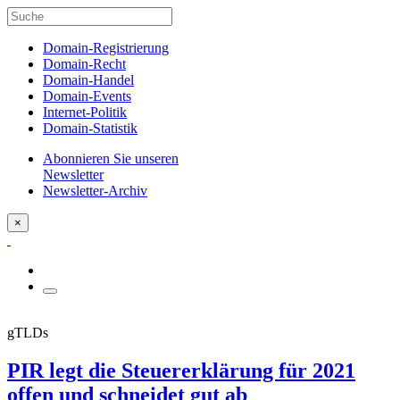
Domain-Registrierung
Domain-Recht
Domain-Handel
Domain-Events
Internet-Politik
Domain-Statistik
Abonnieren Sie unseren
Newsletter
Newsletter-Archiv
×
gTLDs
PIR legt die Steuererklärung für 2021
offen und schneidet gut ab