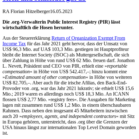
RA Florian Hitzelberger
16.05.2023
Die .org-Verwalterin Public Interest Registry (PIR) lässt
wirtschaftlich die Hosen herunter.
Aus der Steuererklärung
Return of Organization Exempt From
Income Tax
für das Jahr 2021 geht hervor, dass der Umsatz von
US$ 96,3 Mio. auf UA$ 103,3 Mio. gestiegen ist Hauptprofiteur
bleibt die Internet Society (ISOC) als Muttergesellschaft, die sich
über Zahlung in Höhe von rund US$ 62 Mio. freuen darf. Jonathon
L. Nevett, Präsident und CEO von PIR, erhielt eine »
reportable
compensation
« in Höhe von US$ 542.417,–; hinzu kommt eine
»
Estimated amount of other compensation
« in Höhe von weiteren
US$ 82.705,–. Aber auch für die irische Afilias, den Back-End-
Provoder von .org, war das Jahr 2021 lukrativ; sie erhielt US$ 15,6
Mio.; 2019 waren es allerdings noch US$ 18,3 Mio. An ICANN
flossen US$ 2,77 Mio. »registry fees«. Die Ausgaben für Marketing
lagen mit zusammen rund US$ 1,2 Mio. in einem überschaubaren
Rahmen. Dass neben den insgesamt 45 Mitarbeitern inzwischen
auch 20 »
employees, agents, and independent contractors
« mit Sitz
in Europa gehören, unterstreicht, dass .org über die Grenzen der
USA hinaus längst zur internationalen Top Level Domain geworden
ist.