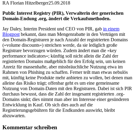
RA Florian Hitzelberger
25.09.2018
Public Interest Registry (PIR), Verwalterin der generischen
Domain-Endung .org, ändert die Verkaufsmethoden.
Jay Daley, Interim President und CEO von PIR, gab
in einem
Blogpost
bekannt, dass man Mengenrabatte in den Verträgen mit
den Domain-Registraren je nach Anzahl der registrierten Domains
(»volume discounts«) streichen werde, da sie lediglich große
Registrare bevorzugen würden. Zudem ändert man die »key
performance indicators«; künftig soll nicht allein die Zahl der
registrierten Domains maßgeblich für den Erfolg sein, um keinen
Anreiz für massenhafte, aber missbräuchliche Nutzung etwa im
Rahmen von Phishing zu schaffen. Ferner teilt man etwas nebulös
mit, künftig keine Produkte mehr anbieten zu wollen, bei denen man
alleine das Risiko trägt; offenbar geht es um eine gemeinsame
Nutzung von Domain-Daten mit den Registraren. Dabei ist sich PIR
durchaus bewusst, dass die Zahl der insgesamt registrierten .org-
Domains sinkt; dies nimmt man aber im Interesse einer gesünderen
Entwicklung in Kauf. Ob sich dies auch auf die
Registrierungsgebühren für die Endkunden auswirkt, bleibt
abzuwarten.
Kommentar schreiben