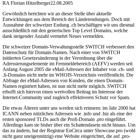
RA Florian Hitzelberger
22.08.2005
Gewöhnlich berichten wir an dieser Stelle über aktuelle
Entwicklungen aus dem Bereich der Länderendungen. Doch mit
Ausnahme der schweizer Endung .ch beschäftigen wir uns diesmal
ausschließlich mit den generischen Top Level Domains, welche
dank steigender Anzahl vermehrt Neues vermelden.
Die schweizer Domain-Verwaltungsstelle SWITCH verbessert den
Datenschutz für Domain-Namen. Nach einer von SWITCH
initiierten Gesetzesänderung in der Verordnung über die
Adressierungselemente im Fernmeldebereich (AEFV) werden seit
Anfang August 2005 die eMail-Adressen der Inhaber von .ch- und
.li-Domains nicht mehr im WHOIS-Verzeichnis veröffentlicht. Die
Abfrage der eMail-Adressen von Kunden, die einen Domain-
Namen registriert haben, ist nun nicht mehr möglich. SWITCH
erhofft sich hiervon einen wertvollen Beitrag im Interesse der
Internet-Community und zugleich effektiveren Schutz vor Spam.
Die etwas Älteren unter uns werden sich erinnern: im Jahr 2000 hat
ICANN neben nützlichen Adressen wie .info und .biz als eine der
ersten sponsored TLDs auch die Profi-Domain .pro eingeführt.
Allerdings kam sie bisher über ein Schattendasein nicht hinaus. Um
das zu ändern, hat der Registrar EnCirca unter Showcase.pro (wohl
nicht ganz uneigennützig) eine Website eingerichtet, die auf .pro-