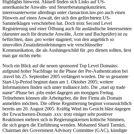
Highlights hinweist. Aktuell finden sich Links auf US-
amerikanische Anwalts- und Steuerberatungskanzleien,
interessanterweise allerdings unter classaction.law.pro auch einen
Hinweis auf einen Anwalt, der sich den gefürchteten US-
Sammelklagen verschrieben hat. Doch trotz Second Level
Registrierung und einer Öffnung auch für ausländische Interessenten
(darunter auch für deutsche Anwälte, Ärzte und Buchprüfer) ist zu
befürchten, dass .pro weiter stagniert; von den angeblich so
sinnvollen Zusatzdienstleistungen wie verschlüsselter
Kommunikation, die als Aushängeschild für .pro dienen sollten, liest
man gar nichts mehr.
Noch ein Blick auf die neuen sponsored Top Level Domains:
aufgrund hoher Nachfrage ist die Phase der Pre-Authentication bei
.travel bis 25. September 2005 verlängert worden. Die so genannte
Start-Up-Period beginnt dann am 1. Oktober 2005; weitere
Informationen finden sich unter tralliance.info. Die „start up trade
name“-Phase bei .jobs endet dagegen am morgigen Freitag.
Teilnehmen können alle Arbeitgeber, die ihre Firma als Domain
anmelden möchten. Die offene Registrierung beginnt voraussichtlich
bereits am 20. August 2005. Kräftig Wind ins Gesicht bläst dagegen
der Erwachsenen-Domain .xxx: trotz einiger sehr positiver
Reaktionen mehren sich in Regierungskreisen kritische Stimmen,
die sich gegen die Einführung wenden. Mohamed Sharil Tarmizi,
Chairman des Government Advisory Committee (GAC), kündigte