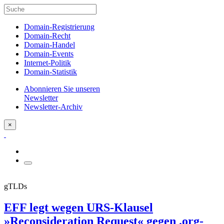
Domain-Registrierung
Domain-Recht
Domain-Handel
Domain-Events
Internet-Politik
Domain-Statistik
Abonnieren Sie unseren
Newsletter
Newsletter-Archiv
×
gTLDs
EFF legt wegen URS-Klausel
»Reconsideration Request« gegen .org-