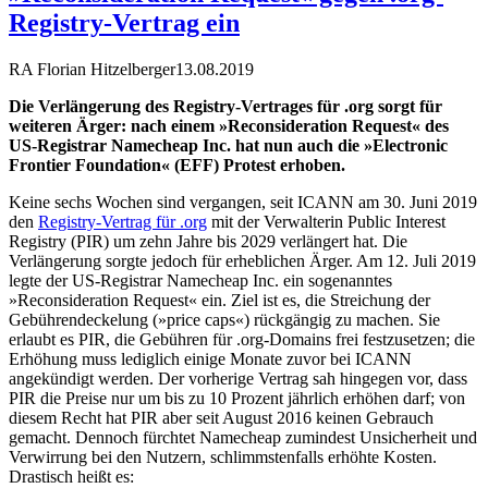
Registry-Vertrag ein
RA Florian Hitzelberger
13.08.2019
Die Verlängerung des Registry-Vertrages für .org sorgt für
weiteren Ärger: nach einem »Reconsideration Request« des
US-Registrar Namecheap Inc. hat nun auch die »Electronic
Frontier Foundation« (EFF) Protest erhoben.
Keine sechs Wochen sind vergangen, seit ICANN am 30. Juni 2019
den
Registry-Vertrag für .org
mit der Verwalterin Public Interest
Registry (PIR) um zehn Jahre bis 2029 verlängert hat. Die
Verlängerung sorgte jedoch für erheblichen Ärger. Am 12. Juli 2019
legte der US-Registrar Namecheap Inc. ein sogenanntes
»Reconsideration Request« ein. Ziel ist es, die Streichung der
Gebührendeckelung (»price caps«) rückgängig zu machen. Sie
erlaubt es PIR, die Gebühren für .org-Domains frei festzusetzen; die
Erhöhung muss lediglich einige Monate zuvor bei ICANN
angekündigt werden. Der vorherige Vertrag sah hingegen vor, dass
PIR die Preise nur um bis zu 10 Prozent jährlich erhöhen darf; von
diesem Recht hat PIR aber seit August 2016 keinen Gebrauch
gemacht. Dennoch fürchtet Namecheap zumindest Unsicherheit und
Verwirrung bei den Nutzern, schlimmstenfalls erhöhte Kosten.
Drastisch heißt es: