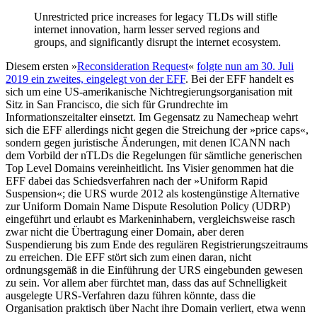
Unrestricted price increases for legacy TLDs will stifle
internet innovation, harm lesser served regions and
groups, and significantly disrupt the internet ecosystem.
Diesem ersten »
Reconsideration Request
«
folgte nun am 30. Juli
2019 ein zweites, eingelegt von der EFF
. Bei der EFF handelt es
sich um eine US-amerikanische Nichtregierungsorganisation mit
Sitz in San Francisco, die sich für Grundrechte im
Informationszeitalter einsetzt. Im Gegensatz zu Namecheap wehrt
sich die EFF allerdings nicht gegen die Streichung der »price caps«,
sondern gegen juristische Änderungen, mit denen ICANN nach
dem Vorbild der nTLDs die Regelungen für sämtliche generischen
Top Level Domains vereinheitlicht. Ins Visier genommen hat die
EFF dabei das Schiedsverfahren nach der »Uniform Rapid
Suspension«; die URS wurde 2012 als kostengünstige Alternative
zur Uniform Domain Name Dispute Resolution Policy (UDRP)
eingeführt und erlaubt es Markeninhabern, vergleichsweise rasch
zwar nicht die Übertragung einer Domain, aber deren
Suspendierung bis zum Ende des regulären Registrierungszeitraums
zu erreichen. Die EFF stört sich zum einen daran, nicht
ordnungsgemäß in die Einführung der URS eingebunden gewesen
zu sein. Vor allem aber fürchtet man, dass das auf Schnelligkeit
ausgelegte URS-Verfahren dazu führen könnte, dass die
Organisation praktisch über Nacht ihre Domain verliert, etwa wenn