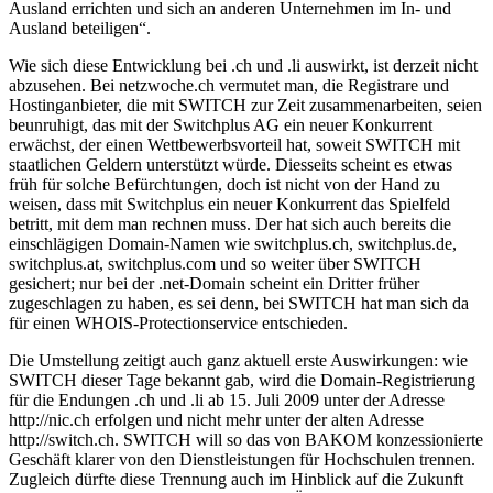
Ausland errichten und sich an anderen Unternehmen im In- und
Ausland beteiligen“.
Wie sich diese Entwicklung bei .ch und .li auswirkt, ist derzeit nicht
abzusehen. Bei netzwoche.ch vermutet man, die Registrare und
Hostinganbieter, die mit SWITCH zur Zeit zusammenarbeiten, seien
beunruhigt, das mit der Switchplus AG ein neuer Konkurrent
erwächst, der einen Wettbewerbsvorteil hat, soweit SWITCH mit
staatlichen Geldern unterstützt würde. Diesseits scheint es etwas
früh für solche Befürchtungen, doch ist nicht von der Hand zu
weisen, dass mit Switchplus ein neuer Konkurrent das Spielfeld
betritt, mit dem man rechnen muss. Der hat sich auch bereits die
einschlägigen Domain-Namen wie switchplus.ch, switchplus.de,
switchplus.at, switchplus.com und so weiter über SWITCH
gesichert; nur bei der .net-Domain scheint ein Dritter früher
zugeschlagen zu haben, es sei denn, bei SWITCH hat man sich da
für einen WHOIS-Protectionservice entschieden.
Die Umstellung zeitigt auch ganz aktuell erste Auswirkungen: wie
SWITCH dieser Tage bekannt gab, wird die Domain-Registrierung
für die Endungen .ch und .li ab 15. Juli 2009 unter der Adresse
http://nic.ch erfolgen und nicht mehr unter der alten Adresse
http://switch.ch. SWITCH will so das von BAKOM konzessionierte
Geschäft klarer von den Dienstleistungen für Hochschulen trennen.
Zugleich dürfte diese Trennung auch im Hinblick auf die Zukunft