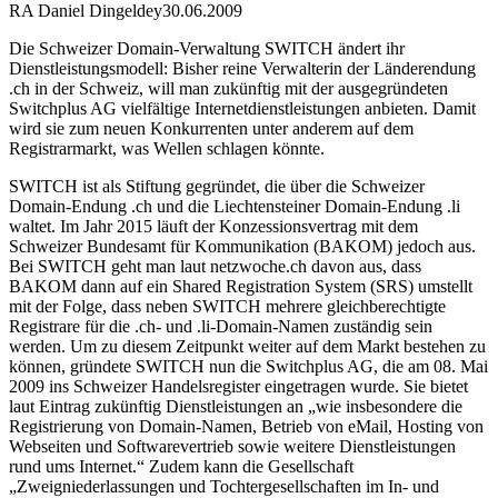
RA Daniel Dingeldey
30.06.2009
Die Schweizer Domain-Verwaltung SWITCH ändert ihr
Dienstleistungsmodell: Bisher reine Verwalterin der Länderendung
.ch in der Schweiz, will man zukünftig mit der ausgegründeten
Switchplus AG vielfältige Internetdienstleistungen anbieten. Damit
wird sie zum neuen Konkurrenten unter anderem auf dem
Registrarmarkt, was Wellen schlagen könnte.
SWITCH ist als Stiftung gegründet, die über die Schweizer
Domain-Endung .ch und die Liechtensteiner Domain-Endung .li
waltet. Im Jahr 2015 läuft der Konzessionsvertrag mit dem
Schweizer Bundesamt für Kommunikation (BAKOM) jedoch aus.
Bei SWITCH geht man laut netzwoche.ch davon aus, dass
BAKOM dann auf ein Shared Registration System (SRS) umstellt
mit der Folge, dass neben SWITCH mehrere gleichberechtigte
Registrare für die .ch- und .li-Domain-Namen zuständig sein
werden. Um zu diesem Zeitpunkt weiter auf dem Markt bestehen zu
können, gründete SWITCH nun die Switchplus AG, die am 08. Mai
2009 ins Schweizer Handelsregister eingetragen wurde. Sie bietet
laut Eintrag zukünftig Dienstleistungen an „wie insbesondere die
Registrierung von Domain-Namen, Betrieb von eMail, Hosting von
Webseiten und Softwarevertrieb sowie weitere Dienstleistungen
rund ums Internet.“ Zudem kann die Gesellschaft
„Zweigniederlassungen und Tochtergesellschaften im In- und