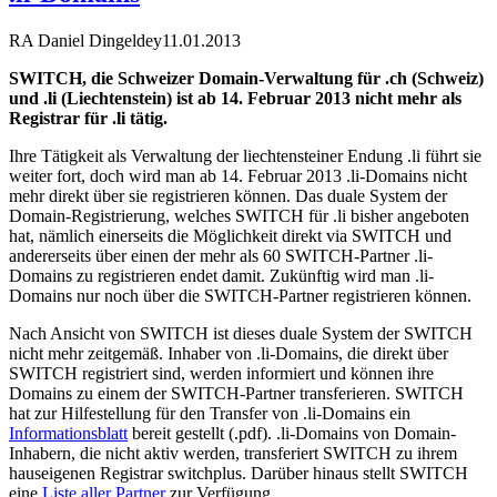
RA Daniel Dingeldey
11.01.2013
SWITCH, die Schweizer Domain-Verwaltung für .ch (Schweiz)
und .li (Liechtenstein) ist ab 14. Februar 2013 nicht mehr als
Registrar für .li tätig.
Ihre Tätigkeit als Verwaltung der liechtensteiner Endung .li führt sie
weiter fort, doch wird man ab 14. Februar 2013 .li-Domains nicht
mehr direkt über sie registrieren können. Das duale System der
Domain-Registrierung, welches SWITCH für .li bisher angeboten
hat, nämlich einerseits die Möglichkeit direkt via SWITCH und
andererseits über einen der mehr als 60 SWITCH-Partner .li-
Domains zu registrieren endet damit. Zukünftig wird man .li-
Domains nur noch über die SWITCH-Partner registrieren können.
Nach Ansicht von SWITCH ist dieses duale System der SWITCH
nicht mehr zeitgemäß. Inhaber von .li-Domains, die direkt über
SWITCH registriert sind, werden informiert und können ihre
Domains zu einem der SWITCH-Partner transferieren. SWITCH
hat zur Hilfestellung für den Transfer von .li-Domains ein
Informationsblatt
bereit gestellt (.pdf). .li-Domains von Domain-
Inhabern, die nicht aktiv werden, transferiert SWITCH zu ihrem
hauseigenen Registrar switchplus. Darüber hinaus stellt SWITCH
eine
Liste aller Partner
zur Verfügung.