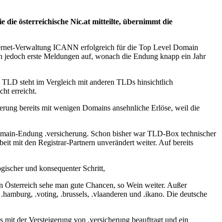
die österreichische Nic.at mitteilte, übernimmt die
nternet-Verwaltung ICANN erfolgreich für die Top Level Domain
en jedoch erste Meldungen auf, wonach die Endung knapp ein Jahr
e TLD steht im Vergleich mit anderen TLDs hinsichtlich
ht erreicht.
herung bereits mit wenigen Domains ansehnliche Erlöse, weil die
main-Endung .versicherung. Schon bisher war TLD-Box technischer
beit mit den Registrar-Partnern unverändert weiter. Auf bereits
ogischer und konsequenter Schritt,
n Österreich sehe man gute Chancen, so Wein weiter. Außer
 .hamburg, .voting, .brussels, .vlaanderen und .ikano. Die deutsche
 mit der Versteigerung von .versicherung beauftragt und ein