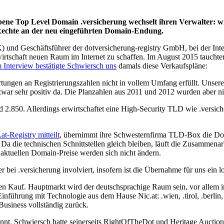
ne Top Level Domain .versicherung wechselt ihren Verwalter: wie 
echte an der neu eingeführten Domain-Endung.
K) und Geschäftsführer der dotversicherung-registry GmbH, bei der I
irtschaft neuen Raum im Internet zu schaffen. Im August 2015 taucht
 Interview bestätigte Schwiersch uns
damals diese Verkaufspläne:
tungen an Registrierungszahlen nicht in vollem Umfang erfüllt. Unser
war sehr positiv da. Die Planzahlen aus 2011 und 2012 wurden aber nic
d 2.850. Allerdings erwirtschaftet eine High-Security TLD wie .versic
.at-Registry mitteilt
, übernimmt ihre Schwesternfirma TLD-Box die Do
 Da die technischen Schnittstellen gleich bleiben, läuft die Zusammenar
 aktuellen Domain-Preise werden sich nicht ändern.
r bei .versicherung involviert, insofern ist die Übernahme für uns ein l
 Kauf. Hauptmarkt wird der deutschsprachige Raum sein, vor allem i
inführung mit Technologie aus dem Hause Nic.at: .wien, .tirol, .berlin,
usiness vollständig zurück.
nnt. Schwiersch hatte seinerseits RightOfTheDot und Heritage Auctions