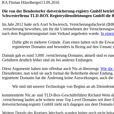
RA Florian Hitzelberger
13.09.2016
Die von der Bendestorfer dotversicherung-registry GmbH betriebe
Schwesterfirma TLD-BOX Registrydienstleistungen GmbH die R
Im Jahr 2012 hatte sich Axel Schwiersch, Versicherungsfachwirt (IH
.versicherung beworben, um für die Unternehmen der Versicherungsw
nach dem Registrierungsstart zum Verkauf angeboten wurde.
In einem
Dafür gibt es mehrere Gründe. Zum einen haben sich die Erwar
registrierter Domains und besonders in Bezug auf den Umsatz z
Damals gab es rund 3.000 .versicherung-Domains; aktuell sind es run
Gebühren deutlich höher sind als bei anderen Endungen.
Diese Argumente haben nun offenbar auch Nic.at überzeugt.
Wie die 
Dienstleister, nun wird sie auch formal die Betreiberin dieser Endung.
registrierte Domains hat die Änderung keine Auswirkungen, auch die
Wir sind mit unserer Technologie von Beginn an als Dienstleiste
kommentierte Nic.at- und TLD-Box-Geschäftsführer Richard Wein den
.versicherung laufen acht weitere neue Top Level Domains seit ihrer E
dotversicherung-registry GmbH zieht sich dagegen aus dem Domain-B
Weitere Details des Registry-Wechsels wurden bisher noch nicht beka