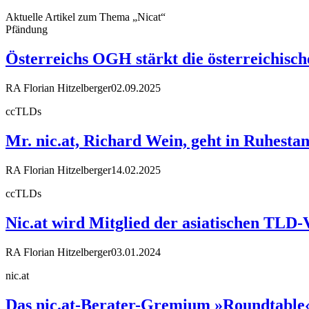
Aktuelle Artikel zum Thema „Nicat“
Pfändung
Österreichs OGH stärkt die österreichisc
RA Florian Hitzelberger
02.09.2025
ccTLDs
Mr. nic.at, Richard Wein, geht in Ruhesta
RA Florian Hitzelberger
14.02.2025
ccTLDs
Nic.at wird Mitglied der asiatischen TLD-
RA Florian Hitzelberger
03.01.2024
nic.at
Das nic.at-Berater-Gremium »Roundtable« 