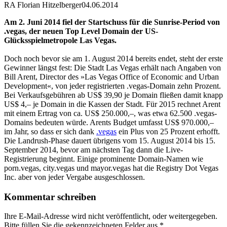
RA Florian Hitzelberger
04.06.2014
Am 2. Juni 2014 fiel der Startschuss für die Sunrise-Period von
.vegas, der neuen Top Level Domain der US-
Glücksspielmetropole Las Vegas.
Doch noch bevor sie am 1. August 2014 bereits endet, steht der erste
Gewinner längst fest: Die Stadt Las Vegas erhält nach Angaben von
Bill Arent, Director des »Las Vegas Office of Economic and Urban
Development«, von jeder registrierten .vegas-Domain zehn Prozent.
Bei Verkaufsgebühren ab US$ 39,90 je Domain fließen damit knapp
US$ 4,– je Domain in die Kassen der Stadt. Für 2015 rechnet Arent
mit einem Ertrag von ca. US$ 250.000,–, was etwa 62.500 .vegas-
Domains bedeuten würde. Arents Budget umfasst US$ 970.000,–
im Jahr, so dass er sich dank
.vegas
ein Plus von 25 Prozent erhofft.
Die Landrush-Phase dauert übrigens vom 15. August 2014 bis 15.
September 2014, bevor am nächsten Tag dann die Live-
Registrierung beginnt. Einige prominente Domain-Namen wie
porn.vegas, city.vegas und mayor.vegas hat die Registry Dot Vegas
Inc. aber von jeder Vergabe ausgeschlossen.
Kommentar schreiben
Ihre E-Mail-Adresse wird nicht veröffentlicht, oder weitergegeben.
Bitte füllen Sie die gekennzeichneten Felder aus.
*