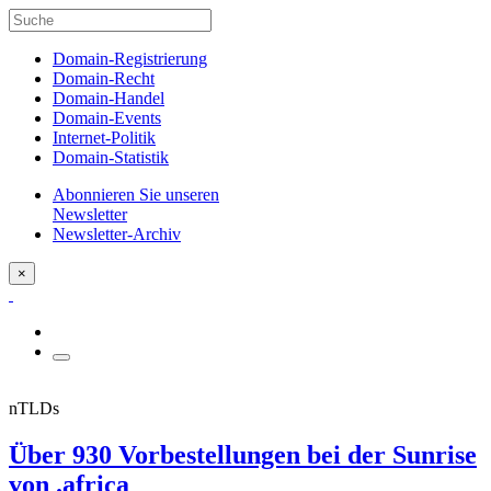
Domain-Registrierung
Domain-Recht
Domain-Handel
Domain-Events
Internet-Politik
Domain-Statistik
Abonnieren Sie unseren
Newsletter
Newsletter-Archiv
×
nTLDs
Über 930 Vorbestellungen bei der Sunrise
von .africa