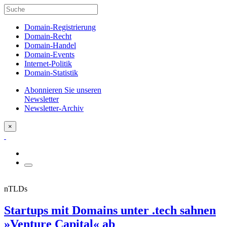
Domain-Registrierung
Domain-Recht
Domain-Handel
Domain-Events
Internet-Politik
Domain-Statistik
Abonnieren Sie unseren
Newsletter
Newsletter-Archiv
×
nTLDs
Startups mit Domains unter .tech sahnen
»Venture Capital« ab