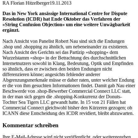
RA Florian Hitzelberger
19.11.2013
Das in New York ansässige International Centre for Dispute
Resolution (ICDR) hat Ende Oktober das Verfahren der
»String Confusion Objection« um eine weitere Unwägbarkeit
ergänzt.
Nach Ansicht von Panelist Robert Nau sind sich die Endungen
.shop und .shopping zu ähnlich, um nebeneinander zu existieren.
Nach Ansicht des Gerichts sei das Partizip »shopping« dem
Wurzelstamm »shop« in der Betrachtung des durchschnittlichen
Internetnutzers sowohl in Klang, Bedeutung, Optik und Empfinden
so ähnlich, dass er zwischen den beiden Endungen nicht
differenzieren könne; angesichts fehlender anderer
Abgrenzungsmerkmale müsse er daher raten, unter welcher Endung
er die von ihm gesuchten Informationen findet. Damit gab Nau einer
Beschwerde von .shop-Bewerber Commercial Connect LLC statt,
in der man sich gegen die .shopping-Konkurrenz der Donuts-
Tochter Sea Tigers LLC gewandt hatte. In 15 von 21 Fällen hat
Commercial Connect gleichwohl bisher den Kürzeren gezogen; ob
ICANN diese Entscheidung des ICDR revidiert, bleibt abzuwarten.
Kommentar schreiben
Ihre E-Mail-Adresse wird nicht veröffentlicht, oder weitergegeben.