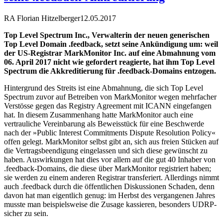
RA Florian Hitzelberger
12.05.2017
Top Level Spectrum Inc., Verwalterin der neuen generischen
Top Level Domain .feedback, setzt seine Ankündigung um: weil
der US-Registrar MarkMonitor Inc. auf eine Abmahnung vom
06. April 2017 nicht wie gefordert reagierte, hat ihm Top Level
Spectrum die Akkreditierung für .feedback-Domains entzogen.
Hintergrund des Streits ist eine Abmahnung, die sich Top Level
Spectrum zuvor auf Betreiben von MarkMonitor wegen mehrfacher
Verstösse gegen das Registry Agreement mit ICANN eingefangen
hat. In diesem Zusammenhang hatte MarkMonitor auch eine
vertrauliche Vereinbarung als Beweisstück für eine Beschwerde
nach der »Public Interest Commitments Dispute Resolution Policy«
offen gelegt. MarkMonitor selbst gibt an, sich aus freien Stücken auf
die Vertragsbeendigung eingelassen und sich diese gewünscht zu
haben. Auswirkungen hat dies vor allem auf die gut 40 Inhaber von
.feedback-Domains, die diese über MarkMonitor registriert haben;
sie werden zu einem anderen Registrar transferiert. Allerdings nimmt
auch .feedback durch die öffentlichen Diskussionen Schaden, denn
davon hat man eigentlich genug: im Herbst des vergangenen Jahres
musste man beispielsweise die Zusage kassieren, besonders UDRP-
sicher zu sein.