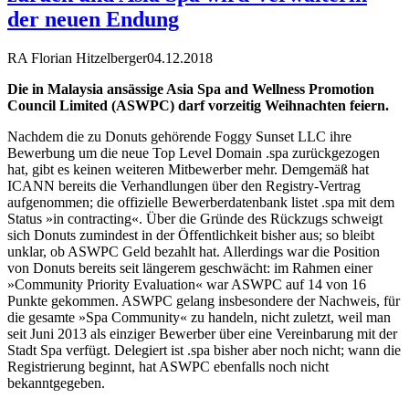
der neuen Endung
RA Florian Hitzelberger
04.12.2018
Die in Malaysia ansässige Asia Spa and Wellness Promotion
Council Limited (ASWPC) darf vorzeitig Weihnachten feiern.
Nachdem die zu Donuts gehörende Foggy Sunset LLC ihre
Bewerbung um die neue Top Level Domain .spa zurückgezogen
hat, gibt es keinen weiteren Mitbewerber mehr. Demgemäß hat
ICANN bereits die Verhandlungen über den Registry-Vertrag
aufgenommen; die offizielle Bewerberdatenbank listet .spa mit dem
Status »in contracting«. Über die Gründe des Rückzugs schweigt
sich Donuts zumindest in der Öffentlichkeit bisher aus; so bleibt
unklar, ob ASWPC Geld bezahlt hat. Allerdings war die Position
von Donuts bereits seit längerem geschwächt: im Rahmen einer
»Community Priority Evaluation« war ASWPC auf 14 von 16
Punkte gekommen. ASWPC gelang insbesondere der Nachweis, für
die gesamte »Spa Community« zu handeln, nicht zuletzt, weil man
seit Juni 2013 als einziger Bewerber über eine Vereinbarung mit der
Stadt Spa verfügt. Delegiert ist .spa bisher aber noch nicht; wann die
Registrierung beginnt, hat ASWPC ebenfalls noch nicht
bekanntgegeben.