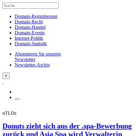
Domain-Registrierung
Domain-Recht
Domain-Handel
Domain-Events
Internet-Politik
Domain-Statistik
Abonnieren Sie unseren
Newsletter
Newsletter-Archiv
×
nTLDs
Donuts zieht sich aus der .spa-Bewerbung
zurück und Asia Spa wird Verwalterin