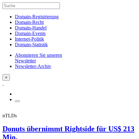
Domain-Registrierung
Domain-Recht
Domain-Handel
Domain-Events
Internet-Politik
Domain-Statistik
Abonnieren Sie unseren
Newsletter
Newsletter-Archiv
×
nTLDs
Donuts übernimmt Rightside für US$ 213
Mio.