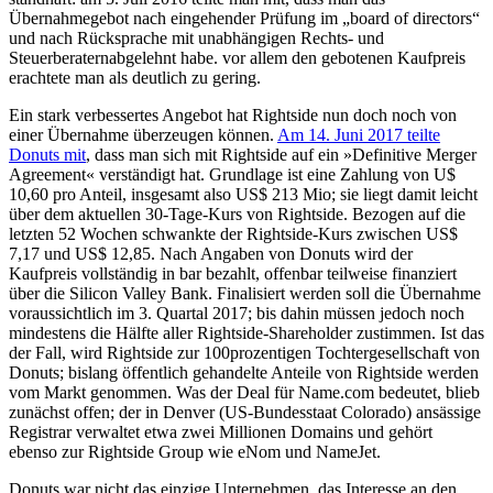
Übernahmegebot nach eingehender Prüfung im „board of directors“
und nach Rücksprache mit unabhängigen Rechts- und
Steuerberaternabgelehnt habe. vor allem den gebotenen Kaufpreis
erachtete man als deutlich zu gering.
Ein stark verbessertes Angebot hat Rightside nun doch noch von
einer Übernahme überzeugen können.
Am 14. Juni 2017 teilte
Donuts mit
, dass man sich mit Rightside auf ein »Definitive Merger
Agreement« verständigt hat. Grundlage ist eine Zahlung von U$
10,60 pro Anteil, insgesamt also US$ 213 Mio; sie liegt damit leicht
über dem aktuellen 30-Tage-Kurs von Rightside. Bezogen auf die
letzten 52 Wochen schwankte der Rightside-Kurs zwischen US$
7,17 und US$ 12,85. Nach Angaben von Donuts wird der
Kaufpreis vollständig in bar bezahlt, offenbar teilweise finanziert
über die Silicon Valley Bank. Finalisiert werden soll die Übernahme
voraussichtlich im 3. Quartal 2017; bis dahin müssen jedoch noch
mindestens die Hälfte aller Rightside-Shareholder zustimmen. Ist das
der Fall, wird Rightside zur 100prozentigen Tochtergesellschaft von
Donuts; bislang öffentlich gehandelte Anteile von Rightside werden
vom Markt genommen. Was der Deal für Name.com bedeutet, blieb
zunächst offen; der in Denver (US-Bundesstaat Colorado) ansässige
Registrar verwaltet etwa zwei Millionen Domains und gehört
ebenso zur Rightside Group wie eNom und NameJet.
Donuts war nicht das einzige Unternehmen, das Interesse an den