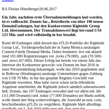
RA Florian Hitzelberger
20.06.2017
Ein Jahr, nachdem erste Übernahmemeldungen laut worden,
ist es vollbracht: Donuts Inc., Betreiberin von über 190 neuen
DomainEndungen, hat den Konkurrenten Rightside Group
Ltd. übernommen. Der Transaktionswert liegt bei rund US$
123 Mio. und wird vollständig in bar bezahlt.
Rund 40 Endungen zählt derzeit das nTLD-Portfolio der Rightside
Group Ltd., Tochtergesellschaft der in Santa Monica ansässigen
Content-Fabrik Demand Media. Dabei dominiert .live mit aktuell
rund 101.000 Registrierungen vor .rocks (79.000), .pub (70.500)
und .news (67.000). Dieser Erfolg hat bereits vor einem Jahr das
Interesse der Konkurrenz geweckt: wie Donuts im Juni 2016 in
einer Pressemitteilung bekanntgab, wolle das 2010 gegründete und
in Bellevue (Washington) ansässige Unternehmen gegen Zahlung
von US$ 70 Mio. in bar das gesamte Registry-Geschäft von
Rightside erwerben. Man habe zuvor schon nicht-öffentliche
Angebote unterbreitet, die Rightside jedoch sämtlich unbeantwortet
ließ. Donuts, das 197 Endungen verwaltet und vor allem mit .life
(111.000 Domains) und .today (77.000 Domains) am Markt auftritt,
wolle damit den Weg weiterverfolgen, die Auswahl an non-.com,
beschreibenden gTLDs zu vergrößern. Rightside blieb allerdings
standhaft: am 5. Juli 2016 teilte man mit, dass man das