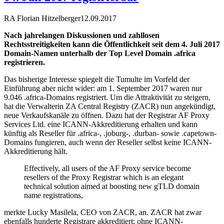
RA Florian Hitzelberger
12.09.2017
Nach jahrelangen Diskussionen und zahllosen
Rechtsstreitigkeiten kann die Öffentlichkeit seit dem 4. Juli 2017
Domain-Namen unterhalb der Top Level Domain .africa
registrieren.
Das bisherige Interesse spiegelt die Tumulte im Vorfeld der
Einführung aber nicht wider: am 1. September 2017 waren nur
9.046 .africa-Domains registriert. Um die Attraktivität zu steigern,
hat die Verwalterin ZA Central Registry (ZACR) nun angekündigt,
neue Verkaufskanäle zu öffnen. Dazu hat der Registrar AF Proxy
Services Ltd. eine ICANN-Akkreditierung erhalten und kann
künftig als Reseller für .africa-, .joburg-, .durban- sowie .capetown-
Domains fungieren, auch wenn der Reseller selbst keine ICANN-
Akkreditierung hält.
Effectively, all users of the AF Proxy service become
resellers of the Proxy Registrar which is an elegant
technical solution aimed at boosting new gTLD domain
name registrations,
merkte Lucky Masilela, CEO von ZACR, an. ZACR hat zwar
ebenfalls hunderte Registrare akkreditiert; ohne ICANN-