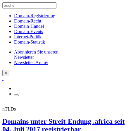
Domain-Registrierung
Domain-Recht
Domain-Handel
Domain-Events
Internet-Politik
Domain-Statistik
Abonnieren Sie unseren
Newsletter
Newsletter-Archiv
×
nTLDs
Domains unter Streit-Endung .africa seit
04. Juli 2017 registrierbar