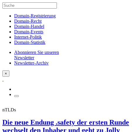
Domain-Registrierung
Domain-Recht
Domain-Handel
Domain-Events
Internet-Politik
Domain-Statistik
Abonnieren Sie unseren
Newsletter
Newsletter-Archiv
×
nTLDs
Die neue Endung .safety der ersten Runde
wechselt den Inhaber und geht zu Jolly