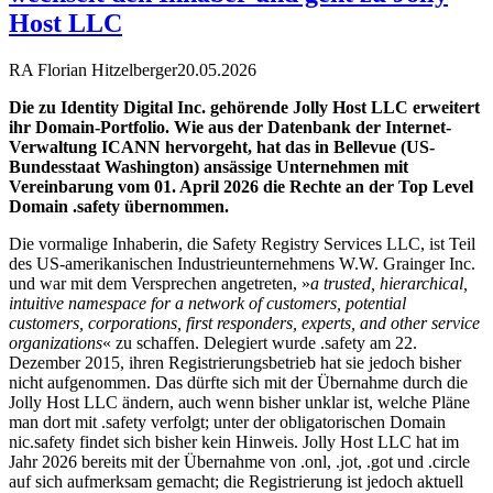
Host LLC
RA Florian Hitzelberger
20.05.2026
Die zu Identity Digital Inc. gehörende Jolly Host LLC erweitert
ihr Domain-Portfolio. Wie aus der Datenbank der Internet-
Verwaltung ICANN hervorgeht, hat das in Bellevue (US-
Bundesstaat Washington) ansässige Unternehmen mit
Vereinbarung vom 01. April 2026 die Rechte an der Top Level
Domain .safety übernommen.
Die vormalige Inhaberin, die Safety Registry Services LLC, ist Teil
des US-amerikanischen Industrieunternehmens W.W. Grainger Inc.
und war mit dem Versprechen angetreten, »
a trusted, hierarchical,
intuitive namespace for a network of customers, potential
customers, corporations, first responders, experts, and other service
organizations
« zu schaffen. Delegiert wurde .safety am 22.
Dezember 2015, ihren Registrierungsbetrieb hat sie jedoch bisher
nicht aufgenommen. Das dürfte sich mit der Übernahme durch die
Jolly Host LLC ändern, auch wenn bisher unklar ist, welche Pläne
man dort mit .safety verfolgt; unter der obligatorischen Domain
nic.safety findet sich bisher kein Hinweis. Jolly Host LLC hat im
Jahr 2026 bereits mit der Übernahme von .onl, .jot, .got und .circle
auf sich aufmerksam gemacht; die Registrierung ist jedoch aktuell