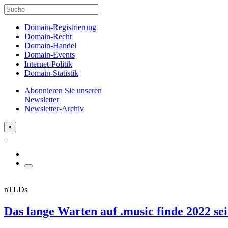
Domain-Registrierung
Domain-Recht
Domain-Handel
Domain-Events
Internet-Politik
Domain-Statistik
Abonnieren Sie unseren
Newsletter
Newsletter-Archiv
×
nTLDs
Das lange Warten auf .music finde 2022 se