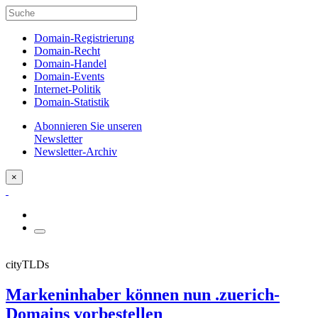
Domain-Registrierung
Domain-Recht
Domain-Handel
Domain-Events
Internet-Politik
Domain-Statistik
Abonnieren Sie unseren
Newsletter
Newsletter-Archiv
×
cityTLDs
Markeninhaber können nun .zuerich-
Domains vorbestellen