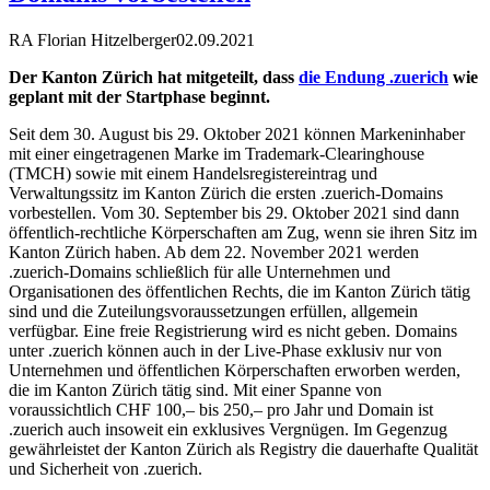
RA Florian Hitzelberger
02.09.2021
Der Kanton Zürich hat mitgeteilt, dass
die Endung .zuerich
wie
geplant mit der Startphase beginnt.
Seit dem 30. August bis 29. Oktober 2021 können Markeninhaber
mit einer eingetragenen Marke im Trademark-Clearinghouse
(TMCH) sowie mit einem Handelsregistereintrag und
Verwaltungssitz im Kanton Zürich die ersten .zuerich-Domains
vorbestellen. Vom 30. September bis 29. Oktober 2021 sind dann
öffentlich-rechtliche Körperschaften am Zug, wenn sie ihren Sitz im
Kanton Zürich haben. Ab dem 22. November 2021 werden
.zuerich-Domains schließlich für alle Unternehmen und
Organisationen des öffentlichen Rechts, die im Kanton Zürich tätig
sind und die Zuteilungsvoraussetzungen erfüllen, allgemein
verfügbar. Eine freie Registrierung wird es nicht geben. Domains
unter .zuerich können auch in der Live-Phase exklusiv nur von
Unternehmen und öffentlichen Körperschaften erworben werden,
die im Kanton Zürich tätig sind. Mit einer Spanne von
voraussichtlich CHF 100,– bis 250,– pro Jahr und Domain ist
.zuerich auch insoweit ein exklusives Vergnügen. Im Gegenzug
gewährleistet der Kanton Zürich als Registry die dauerhafte Qualität
und Sicherheit von .zuerich.