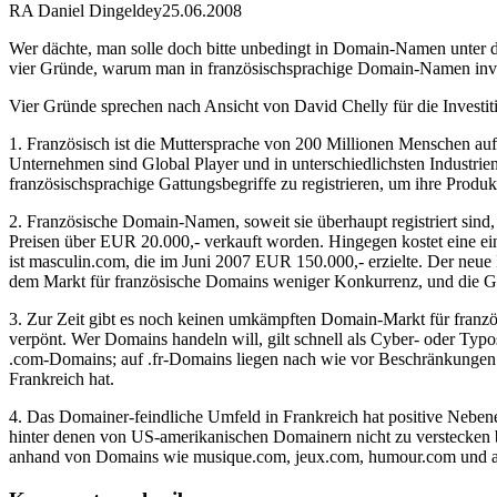
RA Daniel Dingeldey
25.06.2008
Wer dächte, man solle doch bitte unbedingt in Domain-Namen unter der
vier Gründe, warum man in französischsprachige Domain-Namen invest
Vier Gründe sprechen nach Ansicht von David Chelly für die Investiti
1. Französisch ist die Muttersprache von 200 Millionen Menschen au
Unternehmen sind Global Player und in unterschiedlichsten Industri
französischsprachige Gattungsbegriffe zu registrieren, um ihre Produ
2. Französische Domain-Namen, soweit sie überhaupt registriert si
Preisen über EUR 20.000,- verkauft worden. Hingegen kostet eine ein
ist masculin.com, die im Juni 2007 EUR 150.000,- erzielte. Der neue 
dem Markt für französische Domains weniger Konkurrenz, und die G
3. Zur Zeit gibt es noch keinen umkämpften Domain-Markt für franz
verpönt. Wer Domains handeln will, gilt schnell als Cyber- oder Typo
.com-Domains; auf .fr-Domains liegen nach wie vor Beschränkungen. Si
Frankreich hat.
4. Das Domainer-feindliche Umfeld in Frankreich hat positive Neben
hinter denen von US-amerikanischen Domainern nicht zu verstecken b
anhand von Domains wie musique.com, jeux.com, humour.com und a