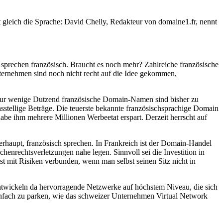
t gleich die Sprache: David Chelly, Redakteur von domaine1.fr, nennt
sprechen französisch. Braucht es noch mehr? Zahlreiche französische
ternehmen sind noch nicht recht auf die Idee gekommen,
 Nur wenige Dutzend französische Domain-Namen sind bisher zu
sstellige Beträge. Die teuerste bekannte französischsprachige Domain
habe ihm mehrere Millionen Werbeetat erspart. Derzeit herrscht auf
haupt, französisch sprechen. In Frankreich ist der Domain-Handel
enrechtsverletzungen nahe legen. Sinnvoll sei die Investition in
t mit Risiken verbunden, wenn man selbst seinen Sitz nicht in
ntwickeln da hervorragende Netzwerke auf höchstem Niveau, die sich
infach zu parken, wie das schweizer Unternehmen Virtual Network