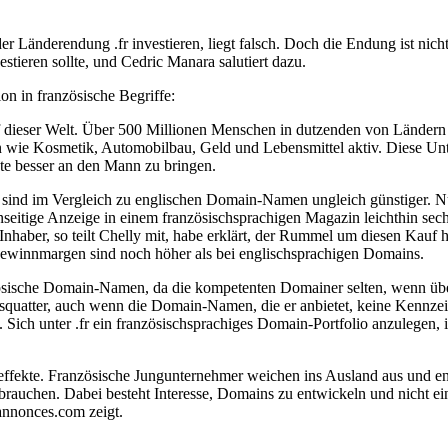
 Länderendung .fr investieren, liegt falsch. Doch die Endung ist nich
ieren sollte, und Cedric Manara salutiert dazu.
on in französische Begriffe:
f dieser Welt. Über 500 Millionen Menschen in dutzenden von Ländern 
en wie Kosmetik, Automobilbau, Geld und Lebensmittel aktiv. Diese Un
kte besser an den Mann zu bringen.
nd, sind im Vergleich zu englischen Domain-Namen ungleich günstiger.
seitige Anzeige in einem französischsprachigen Magazin leichthin sech
Inhaber, so teilt Chelly mit, habe erklärt, der Rummel um diesen Kauf 
ewinnmargen sind noch höher als bei englischsprachigen Domains.
ösische Domain-Namen, da die kompetenten Domainer selten, wenn über
squatter, auch wenn die Domain-Namen, die er anbietet, keine Kennzeich
ch unter .fr ein französischsprachiges Domain-Portfolio anzulegen, is
effekte. Französische Jungunternehmer weichen ins Ausland aus und e
rauchen. Dabei besteht Interesse, Domains zu entwickeln und nicht e
nnonces.com zeigt.