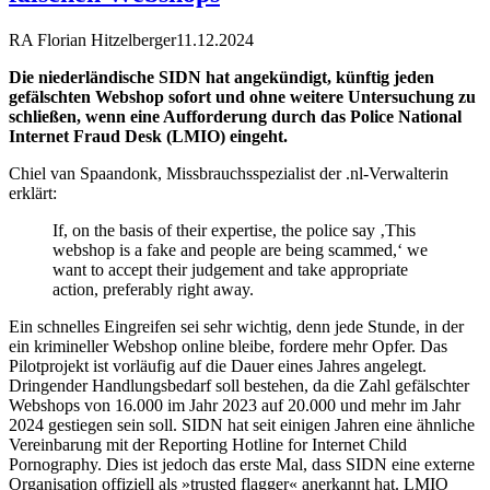
RA Florian Hitzelberger
11.12.2024
Die niederländische SIDN hat angekündigt, künftig jeden
gefälschten Webshop sofort und ohne weitere Untersuchung zu
schließen, wenn eine Aufforderung durch das Police National
Internet Fraud Desk (LMIO) eingeht.
Chiel van Spaandonk, Missbrauchsspezialist der .nl-Verwalterin
erklärt:
If, on the basis of their expertise, the police say ‚This
webshop is a fake and people are being scammed,‘ we
want to accept their judgement and take appropriate
action, preferably right away.
Ein schnelles Eingreifen sei sehr wichtig, denn jede Stunde, in der
ein krimineller Webshop online bleibe, fordere mehr Opfer. Das
Pilotprojekt ist vorläufig auf die Dauer eines Jahres angelegt.
Dringender Handlungsbedarf soll bestehen, da die Zahl gefälschter
Webshops von 16.000 im Jahr 2023 auf 20.000 und mehr im Jahr
2024 gestiegen sein soll. SIDN hat seit einigen Jahren eine ähnliche
Vereinbarung mit der Reporting Hotline for Internet Child
Pornography. Dies ist jedoch das erste Mal, dass SIDN eine externe
Organisation offiziell als »trusted flagger« anerkannt hat. LMIO