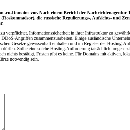
n .ru-Domains vor. Nach einem Bericht der Nachrichtenagentur TA
 (Roskomnadsor), die russische Regulierungs-, Aufsichts- und Z
r.
u verpflichtet, Informationssicherheit in ihrer Infrastruktur zu gewä
oS-Angriffen zusammenzuarbeiten. Einige ausländische Unternehmen
ischen Gesetze gewissenhaft einhalten und im Register der Hosting-Anbi
dürfen. Sollte eine solche Hosting-Anforderung tatsächlich umgesetzt 
ch nichts bestätigt, Fristen gibt es keine. Für Domains mit aktiven, lok
Kürze notwendig sein.