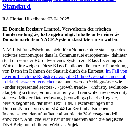
Standard
RA Florian Hitzelberger
03.04.2025
IE Domain Registry Limited, Verwalterin der irischen
Länderendung .ie, hat angekündigt, Inhalte unter einer .ie-
Domain nach dem NACE-System klassifizieren zu wollen.
NACE ist französisch und steht für »Nomenclature statistique des
activités économiques dans la Communauté européenne«; dahinter
steht ein von der EU entworfenes System zur Klassifizierung von
Wirtschaftszweigen. Diese Klassifikationen dienen zur Einordnung
von Daten im Rahmen der Statistik durch die Eurostat.
Im Fall von
.ie erhofft sich die Registry davon, die Online-Geschäftslandschaft
in Irland besser zu verstehen
; genannt werden Schlagwörter wie
»under-represented sectors«, »growth trends«, »industry evolution«,
»targeting sectors«, »domain activity and renewal« sowie »security
stance«. Mit der Datenerfassung (»crawling«) hat die Registry
bereits begonnen, darunter Text, Titel, Beschreibungen und
Domain-Namen von vorerst 4.440 äußerst inhaltsreichen
Internetseiten; darauf aufbauend wurde ein Vorhersagemodell
entwickelt. Ähnliche Pläne hat unter anderem auch die belgische
DNS Belgium mit ihrem WebCat-Projekt.