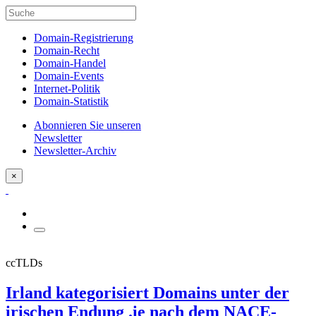
Domain-Registrierung
Domain-Recht
Domain-Handel
Domain-Events
Internet-Politik
Domain-Statistik
Abonnieren Sie unseren
Newsletter
Newsletter-Archiv
×
ccTLDs
Irland kategorisiert Domains unter der
irischen Endung .ie nach dem NACE-