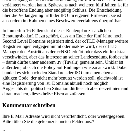
verlängert werden kann. Spätestens nach weiteren fünf Jahren ist für
die betroffene Endung aber endgültig Schluss. Die Entscheidung
über die Verlängerung trifft der IFO im eigenen Ermessen; sie ist
ausserdem im Rahmen eines Beschwerdeverfahrens überprüfbar.
In immerhin 16 Fällen sieht dieser Rentenplan zusätzlichen
Beratungsbedarf. Dazu gehört, dass am Ende der fünf Jahre noch
Second Level Domains registriert sind, der ccTLD-Manager weitere
Registrierungen entgegennimmt oder inaktiv wird, der ccTLD-
Manager den Austritt aus der ccNSO erklärt oder dass ein Inselstaat
verschwindet, aber das Interesse an seiner Landesendung fortbesteht
– damit dürfte unter anderem .tv (Tuvalu) gemeint sein. Unklar ist
außerdem, ob sich die Policy auf Endungen wie .su auswirkt. Dabei
handelt es sich nach den Standards der ISO um einen ehemals
gültigen Code, der nicht mehr benutzt werden soll; gleichwohl ist
eine Registrierung von .su-Domains aktuell noch möglich.
Angesichts der politischen Situation dürfte sich aber derzeit niemand
daran machen, dieses heiße Eisen anzufassen.
Kommentar schreiben
Ihre E-Mail-Adresse wird nicht veröffentlicht, oder weitergegeben.
Bitte füllen Sie die gekennzeichneten Felder aus.
*