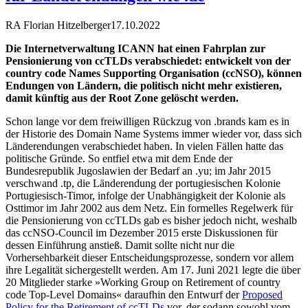
RA Florian Hitzelberger
17.10.2022
Die Internetverwaltung ICANN hat einen Fahrplan zur
Pensionierung von ccTLDs verabschiedet: entwickelt von der
country code Names Supporting Organisation (ccNSO), können
Endungen von Ländern, die politisch nicht mehr existieren,
damit künftig aus der Root Zone gelöscht werden.
Schon lange vor dem freiwilligen Rückzug von .brands kam es in
der Historie des Domain Name Systems immer wieder vor, dass sich
Länderendungen verabschiedet haben. In vielen Fällen hatte das
politische Gründe. So entfiel etwa mit dem Ende der
Bundesrepublik Jugoslawien der Bedarf an .yu; im Jahr 2015
verschwand .tp, die Länderendung der portugiesischen Kolonie
Portugiesisch-Timor, infolge der Unabhängigkeit der Kolonie als
Osttimor im Jahr 2002 aus dem Netz. Ein formelles Regelwerk für
die Pensionierung von ccTLDs gab es bisher jedoch nicht, weshalb
das ccNSO-Council im Dezember 2015 erste Diskussionen für
dessen Einführung anstieß. Damit sollte nicht nur die
Vorhersehbarkeit dieser Entscheidungsprozesse, sondern vor allem
ihre Legalität sichergestellt werden. Am 17. Juni 2021 legte die über
20 Mitglieder starke »Working Group on Retirement of country
code Top-Level Domains« daraufhin den Entwurf der
Proposed
Policy for the Retirement of ccTLDs
vor, der sodann sowohl vom