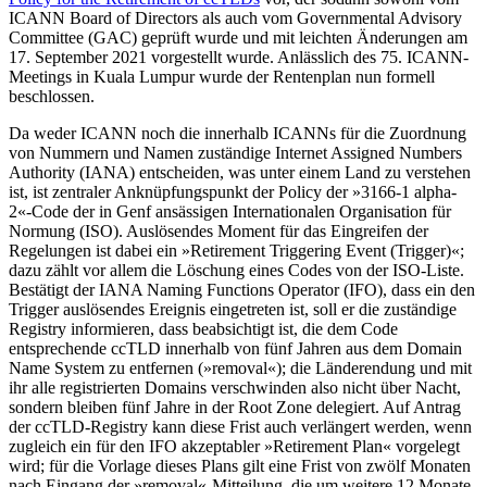
ICANN Board of Directors als auch vom Governmental Advisory
Committee (GAC) geprüft wurde und mit leichten Änderungen am
17. September 2021 vorgestellt wurde. Anlässlich des 75. ICANN-
Meetings in Kuala Lumpur wurde der Rentenplan nun formell
beschlossen.
Da weder ICANN noch die innerhalb ICANNs für die Zuordnung
von Nummern und Namen zuständige Internet Assigned Numbers
Authority (IANA) entscheiden, was unter einem Land zu verstehen
ist, ist zentraler Anknüpfungspunkt der Policy der »3166-1 alpha-
2«-Code der in Genf ansässigen Internationalen Organisation für
Normung (ISO). Auslösendes Moment für das Eingreifen der
Regelungen ist dabei ein »Retirement Triggering Event (Trigger)«;
dazu zählt vor allem die Löschung eines Codes von der ISO-Liste.
Bestätigt der IANA Naming Functions Operator (IFO), dass ein den
Trigger auslösendes Ereignis eingetreten ist, soll er die zuständige
Registry informieren, dass beabsichtigt ist, die dem Code
entsprechende ccTLD innerhalb von fünf Jahren aus dem Domain
Name System zu entfernen (»removal«); die Länderendung und mit
ihr alle registrierten Domains verschwinden also nicht über Nacht,
sondern bleiben fünf Jahre in der Root Zone delegiert. Auf Antrag
der ccTLD-Registry kann diese Frist auch verlängert werden, wenn
zugleich ein für den IFO akzeptabler »Retirement Plan« vorgelegt
wird; für die Vorlage dieses Plans gilt eine Frist von zwölf Monaten
nach Eingang der »removal«-Mitteilung, die um weitere 12 Monate