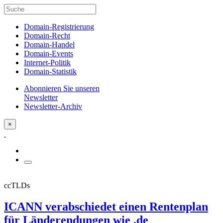
Domain-Registrierung
Domain-Recht
Domain-Handel
Domain-Events
Internet-Politik
Domain-Statistik
Abonnieren Sie unseren
Newsletter
Newsletter-Archiv
×
ccTLDs
ICANN verabschiedet einen Rentenplan
für Länderendungen wie .de