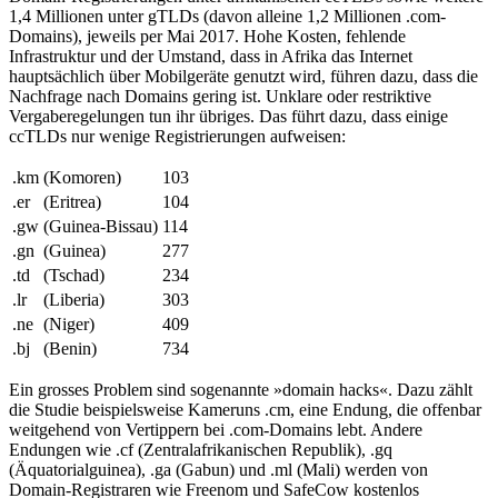
1,4 Millionen unter gTLDs (davon alleine 1,2 Millionen .com-
Domains), jeweils per Mai 2017. Hohe Kosten, fehlende
Infrastruktur und der Umstand, dass in Afrika das Internet
hauptsächlich über Mobilgeräte genutzt wird, führen dazu, dass die
Nachfrage nach Domains gering ist. Unklare oder restriktive
Vergaberegelungen tun ihr übriges. Das führt dazu, dass einige
ccTLDs nur wenige Registrierungen aufweisen:
.km
(Komoren)
103
.er
(Eritrea)
104
.gw
(Guinea-Bissau)
114
.gn
(Guinea)
277
.td
(Tschad)
234
.lr
(Liberia)
303
.ne
(Niger)
409
.bj
(Benin)
734
Ein grosses Problem sind sogenannte »domain hacks«. Dazu zählt
die Studie beispielsweise Kameruns .cm, eine Endung, die offenbar
weitgehend von Vertippern bei .com-Domains lebt. Andere
Endungen wie .cf (Zentralafrikanischen Republik), .gq
(Äquatorialguinea), .ga (Gabun) und .ml (Mali) werden von
Domain-Registraren wie Freenom und SafeCow kostenlos