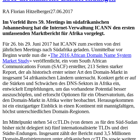
RA Florian Hitzelberger
27.06.2017
Im Vorfeld ihres 59. Meetings im südafrikanischen
Johannesburg hat die Internet-Verwaltung ICANN den ersten
umfassenden Marktbericht für Afrika vorgelegt.
Für 26. bis 29. Juni 2017 hat ICANN zum zweiten von drei
jährlichen Meetings nach Südafrika geladen. Unmittelbar vor
Beginn wurde nun die »
The 2016 African Domain Name System
Market Study
« veröffentlicht, ein vom South African
Communications Forum (SACF) erstellter, 213 Seiten starker
Report, der als historisch erster seiner Art den Domain-Markt in
insgesamt 54 afrikanischen Ländern untersucht. Konkret geht er auf
die Stärken und Schwächen des DNS-Sektors in Afrika ein,
entwickelt Empfehlungen, um das vorhandene Potential besser
auszuschöpfen, und erforscht Optionen für ein Observatorium, das
den Domain-Markt in Afrika weiter beobachtet. Herausgekommen
ist ein einzigartiger Einblick in einen Kontinent mit mannigfaltigen,
höchst unterschiedlichen Domain-Regionen.
Im Mittelpunkt stehen 54 ccTLDs (von denen .ss für den Süd-Sudan
bisher nicht delegiert ist) fünf internationalisierte TLDs und drei
Städte-Endungen. Insgesamt zählt der Bericht rund 3,5 Millionen
Domain-Registrierungen unter afrikanischen ccTLDs sowie weitere