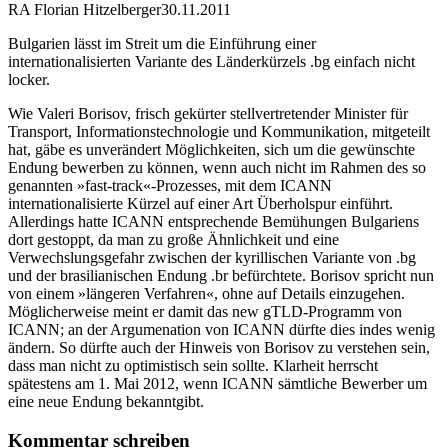
RA Florian Hitzelberger
30.11.2011
Bulgarien lässt im Streit um die Einführung einer
internationalisierten Variante des Länderkürzels .bg einfach nicht
locker.
Wie Valeri Borisov, frisch gekürter stellvertretender Minister für
Transport, Informationstechnologie und Kommunikation, mitgeteilt
hat, gäbe es unverändert Möglichkeiten, sich um die gewünschte
Endung bewerben zu können, wenn auch nicht im Rahmen des so
genannten »fast-track«-Prozesses, mit dem ICANN
internationalisierte Kürzel auf einer Art Überholspur einführt.
Allerdings hatte ICANN entsprechende Bemühungen Bulgariens
dort gestoppt, da man zu große Ähnlichkeit und eine
Verwechslungsgefahr zwischen der kyrillischen Variante von .bg
und der brasilianischen Endung .br befürchtete. Borisov spricht nun
von einem »längeren Verfahren«, ohne auf Details einzugehen.
Möglicherweise meint er damit das new gTLD-Programm von
ICANN; an der Argumenation von ICANN dürfte dies indes wenig
ändern. So dürfte auch der Hinweis von Borisov zu verstehen sein,
dass man nicht zu optimistisch sein sollte. Klarheit herrscht
spätestens am 1. Mai 2012, wenn ICANN sämtliche Bewerber um
eine neue Endung bekanntgibt.
Kommentar schreiben