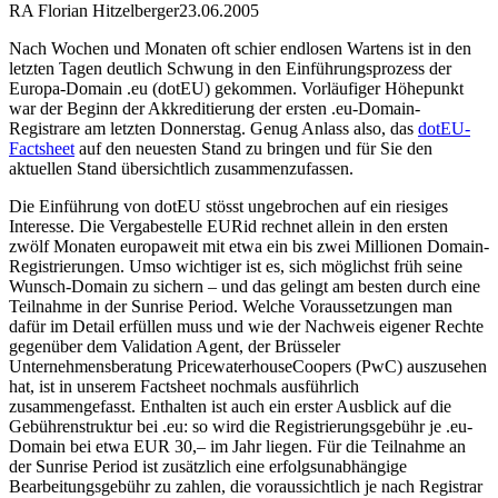
RA Florian Hitzelberger
23.06.2005
Nach Wochen und Monaten oft schier endlosen Wartens ist in den
letzten Tagen deutlich Schwung in den Einführungsprozess der
Europa-Domain .eu (dotEU) gekommen. Vorläufiger Höhepunkt
war der Beginn der Akkreditierung der ersten .eu-Domain-
Registrare am letzten Donnerstag. Genug Anlass also, das
dotEU-
Factsheet
auf den neuesten Stand zu bringen und für Sie den
aktuellen Stand übersichtlich zusammenzufassen.
Die Einführung von dotEU stösst ungebrochen auf ein riesiges
Interesse. Die Vergabestelle EURid rechnet allein in den ersten
zwölf Monaten europaweit mit etwa ein bis zwei Millionen Domain-
Registrierungen. Umso wichtiger ist es, sich möglichst früh seine
Wunsch-Domain zu sichern – und das gelingt am besten durch eine
Teilnahme in der Sunrise Period. Welche Voraussetzungen man
dafür im Detail erfüllen muss und wie der Nachweis eigener Rechte
gegenüber dem Validation Agent, der Brüsseler
Unternehmensberatung PricewaterhouseCoopers (PwC) auszusehen
hat, ist in unserem Factsheet nochmals ausführlich
zusammengefasst. Enthalten ist auch ein erster Ausblick auf die
Gebührenstruktur bei .eu: so wird die Registrierungsgebühr je .eu-
Domain bei etwa EUR 30,– im Jahr liegen. Für die Teilnahme an
der Sunrise Period ist zusätzlich eine erfolgsunabhängige
Bearbeitungsgebühr zu zahlen, die voraussichtlich je nach Registrar