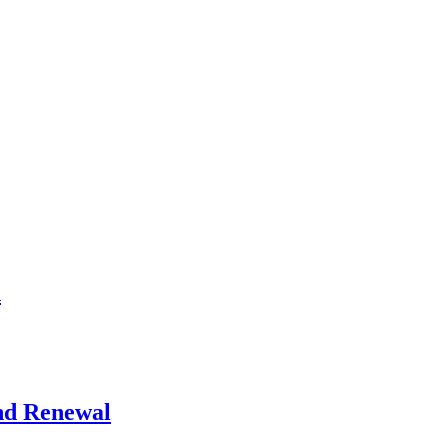
n
und Renewal