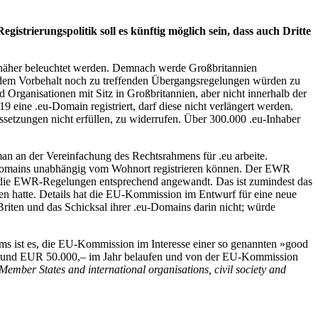
strierungspolitik soll es künftig möglich sein, dass auch Dritte
eu näher beleuchtet werden. Demnach werde Großbritannien
r dem Vorbehalt noch zu treffenden Übergangsregelungen würden zu
 Organisationen mit Sitz in Großbritannien, aber nicht innerhalb der
9 eine .eu-Domain registriert, darf diese nicht verlängert werden.
etzungen nicht erfüllen, zu widerrufen. Über 300.000 .eu-Inhaber
man an der Vereinfachung des Rechtsrahmens für .eu arbeite.
-Domains unabhängig vom Wohnort registrieren können. Der EWR
n die EWR-Regelungen entsprechend angewandt. Das ist zumindest das
n hatte. Details hat die EU-Kommission im Entwurf für eine neue
iten und das Schicksal ihrer .eu-Domains darin nicht; würde
ms ist es, die EU-Kommission im Interesse einer so genannten »good
uf rund EUR 50.000,– im Jahr belaufen und von der EU-Kommission
 Member States and international organisations, civil society and