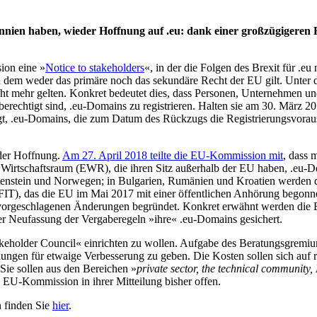
ien haben, wieder Hoffnung auf .eu: dank einer großzügigeren Regi
ion eine »
Notice to stakeholders
«, in der die Folgen des Brexit für .
in dem weder das primäre noch das sekundäre Recht der EU gilt. Unte
ht mehr gelten. Konkret bedeutet dies, dass Personen, Unternehmen und
erechtigt sind, .eu-Domains zu registrieren. Halten sie am 30. März 201
, .eu-Domains, die zum Datum des Rückzugs die Registrierungsvorauss
der Hoffnung.
Am 27. April 2018 teilte die EU-Kommission mit
, dass 
Wirtschaftsraum (EWR), die ihren Sitz außerhalb der EU haben, .eu
chtenstein und Norwegen; in Bulgarien, Rumänien und Kroatien werde
T), das die EU im Mai 2017 mit einer öffentlichen Anhörung begonne
 vorgeschlagenen Änderungen begründet. Konkret erwähnt werden die Br
r Neufassung der Vergaberegeln »ihre« .eu-Domains gesichert.
keholder Council« einrichten zu wollen. Aufgabe des Beratungsgremiu
lungen für etwaige Verbesserung zu geben. Die Kosten sollen sich a
Sie sollen aus den Bereichen »
private sector, the technical community,
ie EU-Kommission in ihrer Mitteilung bisher offen.
 finden Sie
hier
.