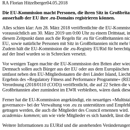
RA Florian Hitzelberger
04.05.2018
Die EU-Kommission macht Personen, die ihren Sitz in Großbritann
ausserhalb der EU ihre .eu-Domains registrieren können.
Alles schien klar: Am 28. März 2018 veröffentlichte die EU-Kommiss
voraussichtlich am 30. März 2019 um 0:00 Uhr zu einem Drittstaat, 
diesem Zeitpunkt dann auch die Regeln für .eu für Großbritannien nic
EU, sowie natürliche Personen mit Sitz in Großbritannien nicht mehr b
Zudem hält die EU-Kommission die .eu-Registry EURid für berechtigt
auf der Insel wurden so in Schrecken versetzt.
Vor wenigen Tagen machte die EU-Kommission den Briten aber wie
Demnach sollen auch Bürger aus der EU oder aus dem Europäischen 
umfasst neben den EU-Mitgliedsstaaten die drei Länder Island, Lie
Ergebnis des »Regulatory Fitness and Performance Programme« (REFI
Verordnung (2018/0110 (COD)) veröffentlicht, die auf 22 Seiten die
Großbritannien aber zumindest im EWR verbleiben, wären dank diese
Ferner hat die EU-Kommission angekündigt, ein neuartiges »Multista
governance« bei der Verwaltung von .eu zu unterstützen und Empfeh
getragen werden, die auch die Mitglieder des Council ernennen wird. 
academia« kommen
; um wie viele Mitglieder es sich handelt, lässt d
Weitere Informationen zu EURid und die anstehenden Veränderungen