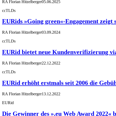
RA Florian Hitzelberger
05.06.2025
ccTLDs
EURids »Going green«-Engagement zeigt si
RA Florian Hitzelberger
03.09.2024
ccTLDs
EURid bietet neue Kundenverifizierung vi
RA Florian Hitzelberger
22.12.2022
ccTLDs
EURid erhöht erstmals seit 2006 die Gebü
RA Florian Hitzelberger
13.12.2022
EURid
Die Gewinner des ».eu Web Award 2022« 