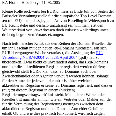
RA Florian Hitzelberger
11.08.2005
Kleine Rolle rückwärts bei EURid: hiess es Ende Juli von Seiten der
Brüsseler Verwaltungsstelle für die europäische Top Level Domain
.eu (dotEU) noch, dass jegliche Art von Reselling in Widerspruch zu
EU-Recht stehe und deshalb unzulässig sei, will man jetzt den
Weiterverkauf von .eu-Adressen doch zulassen – allerdings unter
drei eng begrenzten Voraussetzungen.
Nach teils harscher Kritik aus den Reihen der Domain-Reseller, die
um ihr Geschäft mit den neuen .eu-Domains fürchteten, sah sich
EURid vergangene Woche veranlasst, die Auslegung der
EU-
Verordnung Nr. 874/2004 vom 28. April 2004
(.pdf) neu zu
überdenken. Zwar bleibt es unverändert dabei, dass .eu-Domains
nur über die akkreditierten Registrare registriert werden dürfen;
gleichwohl stellt EURid klar, dass .eu-Domains auch über
Zwischenhändler oder Agenten verkauft werden können, solange
für den Anmelder jederzeit erkennbar ist, über welchen
akkreditierten Registrar er seine .eu-Domains registriert, und dass er
(nur) zu diesem Registrar in einem (direkten)
Registrierungsvertragsverhältnis steht. Mit anderen Worten: der
Reseller tritt nurmehr ähnlich wie ein Vertreter oder Makler auf, der
für die Vermittlung des Registrierungsvertrages zwischen dem
akkreditierten Registrar und dem Domain-Anmelder Gebühren
erhält. Ob und wie dies praktisch funktioniert, wird sich zeigen