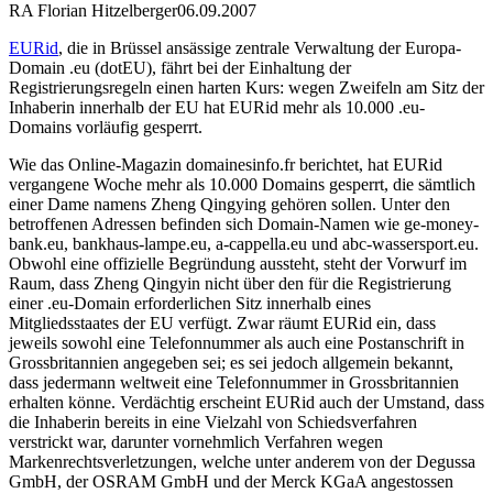
RA Florian Hitzelberger
06.09.2007
EURid
, die in Brüssel ansässige zentrale Verwaltung der Europa-
Domain .eu (dotEU), fährt bei der Einhaltung der
Registrierungsregeln einen harten Kurs: wegen Zweifeln am Sitz der
Inhaberin innerhalb der EU hat EURid mehr als 10.000 .eu-
Domains vorläufig gesperrt.
Wie das Online-Magazin domainesinfo.fr berichtet, hat EURid
vergangene Woche mehr als 10.000 Domains gesperrt, die sämtlich
einer Dame namens Zheng Qingying gehören sollen. Unter den
betroffenen Adressen befinden sich Domain-Namen wie ge-money-
bank.eu, bankhaus-lampe.eu, a-cappella.eu und abc-wassersport.eu.
Obwohl eine offizielle Begründung aussteht, steht der Vorwurf im
Raum, dass Zheng Qingyin nicht über den für die Registrierung
einer .eu-Domain erforderlichen Sitz innerhalb eines
Mitgliedsstaates der EU verfügt. Zwar räumt EURid ein, dass
jeweils sowohl eine Telefonnummer als auch eine Postanschrift in
Grossbritannien angegeben sei; es sei jedoch allgemein bekannt,
dass jedermann weltweit eine Telefonnummer in Grossbritannien
erhalten könne. Verdächtig erscheint EURid auch der Umstand, dass
die Inhaberin bereits in eine Vielzahl von Schiedsverfahren
verstrickt war, darunter vornehmlich Verfahren wegen
Markenrechtsverletzungen, welche unter anderem von der Degussa
GmbH, der OSRAM GmbH und der Merck KGaA angestossen