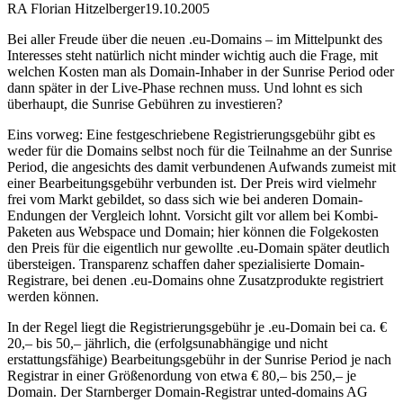
RA Florian Hitzelberger
19.10.2005
Bei aller Freude über die neuen .eu-Domains – im Mittelpunkt des
Interesses steht natürlich nicht minder wichtig auch die Frage, mit
welchen Kosten man als Domain-Inhaber in der Sunrise Period oder
dann später in der Live-Phase rechnen muss. Und lohnt es sich
überhaupt, die Sunrise Gebühren zu investieren?
Eins vorweg: Eine festgeschriebene Registrierungsgebühr gibt es
weder für die Domains selbst noch für die Teilnahme an der Sunrise
Period, die angesichts des damit verbundenen Aufwands zumeist mit
einer Bearbeitungsgebühr verbunden ist. Der Preis wird vielmehr
frei vom Markt gebildet, so dass sich wie bei anderen Domain-
Endungen der Vergleich lohnt. Vorsicht gilt vor allem bei Kombi-
Paketen aus Webspace und Domain; hier können die Folgekosten
den Preis für die eigentlich nur gewollte .eu-Domain später deutlich
übersteigen. Transparenz schaffen daher spezialisierte Domain-
Registrare, bei denen .eu-Domains ohne Zusatzprodukte registriert
werden können.
In der Regel liegt die Registrierungsgebühr je .eu-Domain bei ca. €
20,– bis 50,– jährlich, die (erfolgsunabhängige und nicht
erstattungsfähige) Bearbeitungsgebühr in der Sunrise Period je nach
Registrar in einer Größenordung von etwa € 80,– bis 250,– je
Domain. Der Starnberger Domain-Registrar unted-domains AG