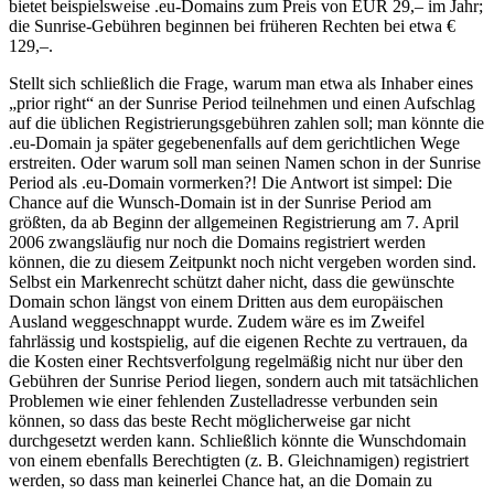
bietet beispielsweise .eu-Domains zum Preis von EUR 29,– im Jahr;
die Sunrise-Gebühren beginnen bei früheren Rechten bei etwa €
129,–.
Stellt sich schließlich die Frage, warum man etwa als Inhaber eines
„prior right“ an der Sunrise Period teilnehmen und einen Aufschlag
auf die üblichen Registrierungsgebühren zahlen soll; man könnte die
.eu-Domain ja später gegebenenfalls auf dem gerichtlichen Wege
erstreiten. Oder warum soll man seinen Namen schon in der Sunrise
Period als .eu-Domain vormerken?! Die Antwort ist simpel: Die
Chance auf die Wunsch-Domain ist in der Sunrise Period am
größten, da ab Beginn der allgemeinen Registrierung am 7. April
2006 zwangsläufig nur noch die Domains registriert werden
können, die zu diesem Zeitpunkt noch nicht vergeben worden sind.
Selbst ein Markenrecht schützt daher nicht, dass die gewünschte
Domain schon längst von einem Dritten aus dem europäischen
Ausland weggeschnappt wurde. Zudem wäre es im Zweifel
fahrlässig und kostspielig, auf die eigenen Rechte zu vertrauen, da
die Kosten einer Rechtsverfolgung regelmäßig nicht nur über den
Gebühren der Sunrise Period liegen, sondern auch mit tatsächlichen
Problemen wie einer fehlenden Zustelladresse verbunden sein
können, so dass das beste Recht möglicherweise gar nicht
durchgesetzt werden kann. Schließlich könnte die Wunschdomain
von einem ebenfalls Berechtigten (z. B. Gleichnamigen) registriert
werden, so dass man keinerlei Chance hat, an die Domain zu