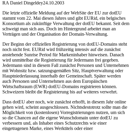
RA Daniel Dingeldey
24.10.2003
Die letzte offizielle Meldung auf der WebSite der EU zur dotEU
stammt vom 22. Mai diesen Jahres und gibt EURid, ein belgisches
Konsortium als zukünftige Verwaltung der dotEU bekannt. Seit dem
schweigt man sich aus. Doch im Hintergrund arbeitet man an
Verträgen und der Organisation der Domain-Verwaltung.
Der Beginn der offiziellen Registrierung von dotEU-Domains steht
noch nicht fest. EURid wird frühzeitig intensiv auf die zunächst
anstehende Sunrise Period für Markeninhaber hinweisen. Danach
wird unmittelbar die Registrierung für Jedermann frei gegeben.
Jedermann sind in diesem Fall zunächst Personen und Unternehmen
mit Wohnsitz bzw. satzungsgemäßen Sitz, Hauptverwaltung oder
Hauptniederlassung innerhalb der Gemeinschaft. Später werden
auch Personen und Unternehmen aus dem Europäischen
Wirtschaftsraum (EWR) dotEU-Domains registrieren können.
Schweizern bleibt die Registrierung bis auf weiteres verwehrt.
Dass dotEU aber noch, wie zunächst erhofft, in diesem Jahr online
gehen wird, scheint ausgeschlossen. Nichtsdestotrotz sollte man die
Möglichkeit von (kostenlosen) Vorregistrierungen nutzen, um sich
so die Chancen auf die eigene Wunschdomain unter dotEU zu
verbessern und, als Inhaber eines Schutzrechts wie einer
eingetragenen Marke, eines Werktitels oder einer