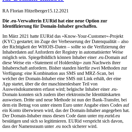
RA Florian Hitzelberger
15.12.2021
Die .eu-Verwalterin EURid hat eine neue Option zur
Identifizierung für Domain-Inhaber geschaffen.
Im März 2021 hatte EURid das »Know-Your-Customer«-Projekt
(KYC) gestartet; im Zuge der Verbesserung der Datenqualität – also
der Richtigkeit der WHOIS-Daten – sollte so die Verifizierung der
Inhaberdaten auf Anfordern der Registry in automatisierter Weise
möglich sein. Spiegelbildlich können Inhaber einer .eu-Domain auf
diese Weise ein »Statement of Holdership« zum Nachweis ihrer
Inhaberschaft anfordern. Bisher standen hierfür zwei Methoden zur
Verfügung: eine Kombination aus SMS und MRZ-Scan, bei
welcher der Domain-Inhaber eine SMS mit Link erhält, der eine
App startet, über die der maschinenlesbare Teil von
Ausweisdokumenten erfasst wird; belgische Inhaber einer .eu-
Domain konnten sich zudem über elektronische Identitätskarten
ausweisen. Dritte und neue Methode ist nun der Bank-Transfer, bei
dem ein Betrag von unter einem Euro unter Angabe eines Codes auf
ein Konto überwiesen wird, das der Domain-Inhaber angegeben hat.
Der Domain-Inhaber muss diesen Code dann unter my.eurid.eu
bestätigen und sich so legitimieren. EURid verspricht sich davon,
dass der Namensraum unter .eu noch sicherer wird.