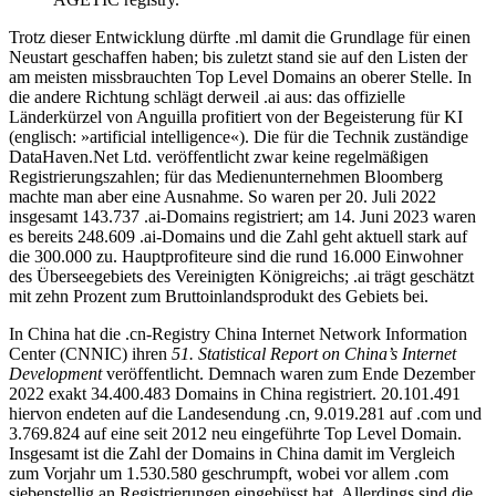
Trotz dieser Entwicklung dürfte .ml damit die Grundlage für einen
Neustart geschaffen haben; bis zuletzt stand sie auf den Listen der
am meisten missbrauchten Top Level Domains an oberer Stelle. In
die andere Richtung schlägt derweil .ai aus: das offizielle
Länderkürzel von Anguilla profitiert von der Begeisterung für KI
(englisch: »artificial intelligence«). Die für die Technik zuständige
DataHaven.Net Ltd. veröffentlicht zwar keine regelmäßigen
Registrierungszahlen; für das Medienunternehmen Bloomberg
machte man aber eine Ausnahme. So waren per 20. Juli 2022
insgesamt 143.737 .ai-Domains registriert; am 14. Juni 2023 waren
es bereits 248.609 .ai-Domains und die Zahl geht aktuell stark auf
die 300.000 zu. Hauptprofiteure sind die rund 16.000 Einwohner
des Überseegebiets des Vereinigten Königreichs; .ai trägt geschätzt
mit zehn Prozent zum Bruttoinlandsprodukt des Gebiets bei.
In China hat die .cn-Registry China Internet Network Information
Center (CNNIC) ihren
51. Statistical Report on China’s Internet
Development
veröffentlicht. Demnach waren zum Ende Dezember
2022 exakt 34.400.483 Domains in China registriert. 20.101.491
hiervon endeten auf die Landesendung .cn, 9.019.281 auf .com und
3.769.824 auf eine seit 2012 neu eingeführte Top Level Domain.
Insgesamt ist die Zahl der Domains in China damit im Vergleich
zum Vorjahr um 1.530.580 geschrumpft, wobei vor allem .com
siebenstellig an Registrierungen eingebüsst hat. Allerdings sind die