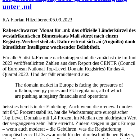
unter .ml
RA Florian Hitzelberger
05.09.2023
Rabenschwarzer Monat für .ml: das offizielle Länderkürzel des
westafrikanischen Binnenstaats Mali stürzt nach einem
Registry-Wechsel steil ab. Dafür erfreut sich .ai (Anguilla) dank
künstlicher Intelligenz wachsender Beliebtheit.
Für alle Statistik-Freunde nachzutragen sind die zunächst die im Juni
2023 veröffentlichten Zahlen aus dem Report des CENTR (Council
of European National Top-Level Domain Registries) für das 4.
Quartal 2022. Und der fällt ernüchternd aus:
The domain market in Europe is facing the pressures of
inflation, energy prices and EU regulation, all of which
are pushing at registry financials and operations
heisst es bereits in der Einleitung. Auch wenn die »renewal quote«
mit 84,3 Prozent stabil ist, hat die Wachstumsquote europäischer
Top Level Domains mit 1,4 Prozent im Median den niedrigsten Wert
der vergangenen zehn Jahre erreicht. Zudem steigen in ganz Europa
– wenn auch moderat – die Gebühren, was die Registrierung
europäischer ccTLDs zwar nicht für den durchschnittlichen Nutzer,