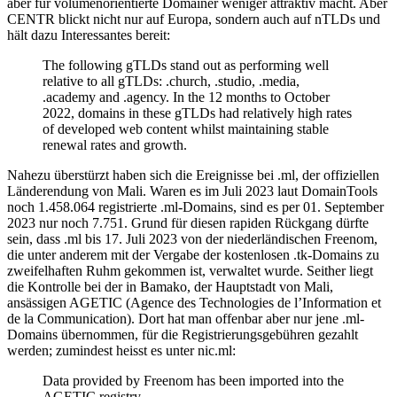
aber für volumenorientierte Domainer weniger attraktiv macht. Aber
CENTR blickt nicht nur auf Europa, sondern auch auf nTLDs und
hält dazu Interessantes bereit:
The following gTLDs stand out as performing well
relative to all gTLDs: .church, .studio, .media,
.academy and .agency. In the 12 months to October
2022, domains in these gTLDs had relatively high rates
of developed web content whilst maintaining stable
renewal rates and growth.
Nahezu überstürzt haben sich die Ereignisse bei .ml, der offiziellen
Länderendung von Mali. Waren es im Juli 2023 laut DomainTools
noch 1.458.064 registrierte .ml-Domains, sind es per 01. September
2023 nur noch 7.751. Grund für diesen rapiden Rückgang dürfte
sein, dass .ml bis 17. Juli 2023 von der niederländischen Freenom,
die unter anderem mit der Vergabe der kostenlosen .tk-Domains zu
zweifelhaften Ruhm gekommen ist, verwaltet wurde. Seither liegt
die Kontrolle bei der in Bamako, der Hauptstadt von Mali,
ansässigen AGETIC (Agence des Technologies de l’Information et
de la Communication). Dort hat man offenbar aber nur jene .ml-
Domains übernommen, für die Registrierungsgebühren gezahlt
werden; zumindest heisst es unter nic.ml:
Data provided by Freenom has been imported into the
AGETIC registry.