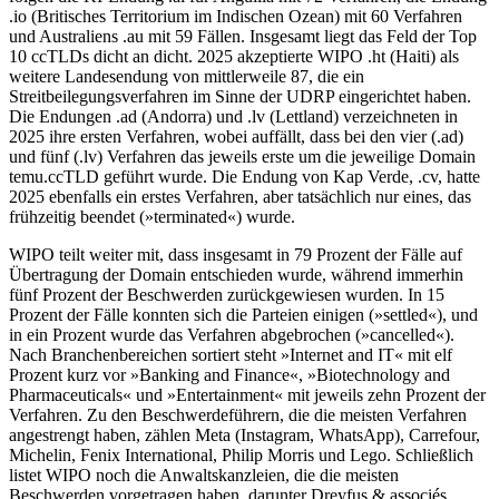
.io (Britisches Territorium im Indischen Ozean) mit 60 Verfahren
und Australiens .au mit 59 Fällen. Insgesamt liegt das Feld der Top
10 ccTLDs dicht an dicht. 2025 akzeptierte WIPO .ht (Haiti) als
weitere Landesendung von mittlerweile 87, die ein
Streitbeilegungsverfahren im Sinne der UDRP eingerichtet haben.
Die Endungen .ad (Andorra) und .lv (Lettland) verzeichneten in
2025 ihre ersten Verfahren, wobei auffällt, dass bei den vier (.ad)
und fünf (.lv) Verfahren das jeweils erste um die jeweilige Domain
temu.ccTLD geführt wurde. Die Endung von Kap Verde, .cv, hatte
2025 ebenfalls ein erstes Verfahren, aber tatsächlich nur eines, das
frühzeitig beendet (»terminated«) wurde.
WIPO teilt weiter mit, dass insgesamt in 79 Prozent der Fälle auf
Übertragung der Domain entschieden wurde, während immerhin
fünf Prozent der Beschwerden zurückgewiesen wurden. In 15
Prozent der Fälle konnten sich die Parteien einigen (»settled«), und
in ein Prozent wurde das Verfahren abgebrochen (»cancelled«).
Nach Branchenbereichen sortiert steht »Internet and IT« mit elf
Prozent kurz vor »Banking and Finance«, »Biotechnology and
Pharmaceuticals« und »Entertainment« mit jeweils zehn Prozent der
Verfahren. Zu den Beschwerdeführern, die die meisten Verfahren
angestrengt haben, zählen Meta (Instagram, WhatsApp), Carrefour,
Michelin, Fenix International, Philip Morris und Lego. Schließlich
listet WIPO noch die Anwaltskanzleien, die die meisten
Beschwerden vorgetragen haben, darunter Dreyfus & associés,