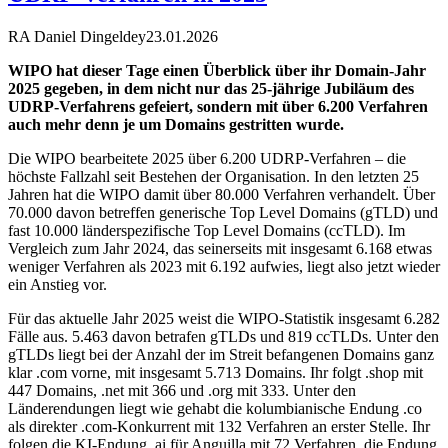
RA Daniel Dingeldey
23.01.2026
WIPO hat dieser Tage einen Überblick über ihr Domain-Jahr
2025 gegeben, in dem nicht nur das 25-jährige Jubiläum des
UDRP-Verfahrens gefeiert, sondern mit über 6.200 Verfahren
auch mehr denn je um Domains gestritten wurde.
Die WIPO bearbeitete 2025 über 6.200 UDRP-Verfahren – die
höchste Fallzahl seit Bestehen der Organisation. In den letzten 25
Jahren hat die WIPO damit über 80.000 Verfahren verhandelt. Über
70.000 davon betreffen generische Top Level Domains (gTLD) und
fast 10.000 länderspezifische Top Level Domains (ccTLD). Im
Vergleich zum Jahr 2024, das seinerseits mit insgesamt 6.168 etwas
weniger Verfahren als 2023 mit 6.192 aufwies, liegt also jetzt wieder
ein Anstieg vor.
Für das aktuelle Jahr 2025 weist die WIPO-Statistik insgesamt 6.282
Fälle aus. 5.463 davon betrafen gTLDs und 819 ccTLDs. Unter den
gTLDs liegt bei der Anzahl der im Streit befangenen Domains ganz
klar .com vorne, mit insgesamt 5.713 Domains. Ihr folgt .shop mit
447 Domains, .net mit 366 und .org mit 333. Unter den
Länderendungen liegt wie gehabt die kolumbianische Endung .co
als direkter .com-Konkurrent mit 132 Verfahren an erster Stelle. Ihr
folgen die KI-Endung .ai für Anguilla mit 72 Verfahren, die Endung