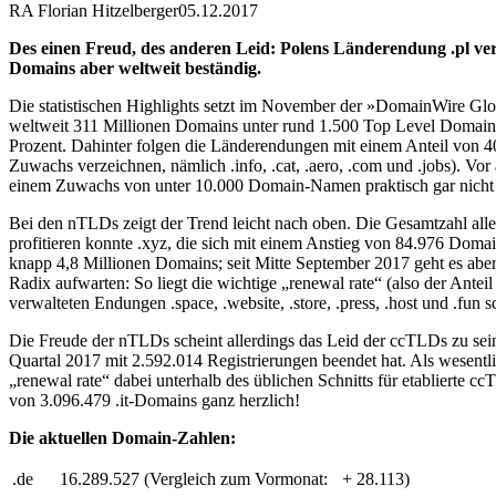
RA Florian Hitzelberger
05.12.2017
Des einen Freud, des anderen Leid: Polens Länderendung .pl v
Domains aber weltweit beständig.
Die statistischen Highlights setzt im November der »DomainWire Gl
weltweit 311 Millionen Domains unter rund 1.500 Top Level Domains
Prozent. Dahinter folgen die Länderendungen mit einem Anteil von 
Zuwachs verzeichnen, nämlich .info, .cat, .aero, .com und .jobs). Vor
einem Zuwachs von unter 10.000 Domain-Namen praktisch gar nicht
Bei den nTLDs zeigt der Trend leicht nach oben. Die Gesamtzahl all
profitieren konnte .xyz, die sich mit einem Anstieg von 84.976 Domain
knapp 4,8 Millionen Domains; seit Mitte September 2017 geht es aber
Radix aufwarten: So liegt die wichtige „renewal rate“ (also der Anteil
verwalteten Endungen .space, .website, .store, .press, .host und .fun 
Die Freude der nTLDs scheint allerdings das Leid der ccTLDs zu sei
Quartal 2017 mit 2.592.014 Registrierungen beendet hat. Als wesentl
„renewal rate“ dabei unterhalb des üblichen Schnitts für etablierte cc
von 3.096.479 .it-Domains ganz herzlich!
Die aktuellen Domain-Zahlen:
.de
16.289.527
(Vergleich zum Vormonat:
+ 28.113)