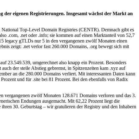
g der eigenen Registrierungen. Insgesamt wächst der Markt an
ean National Top-Level Domain Registries (CENTR). Demnach gibt es
o .com, .net oder .info; sie kommen auf einen Marktanteil von 52,7
n 15 legacy gTLDs nur 5 in den vergangenen zwölf Monaten einen
bnis zeigt: .net verlor fast 260.000 Domains, .org bewegt sich mit
 auf 23.549.539, umgerechnet also knapp ein Prozent. Besonders
 auch der steile Abstieg gebremst, in Spitzenzeiten kam .xyz auf
ember an die 280.000 Domains verliert. Mit interessanten Daten kann
8 Prozent und für .site bei 81 Prozent. Bei den ebenfalls von Radix
n den vergangenen zwölf Monaten 128.671 Domains verloren und das 3.
enerischen Endungen ausgemacht. Mit 62,22 Prozent liegt die
ge ihren 30. Geburtstag – wir gratulieren der Registry und den Inhabern