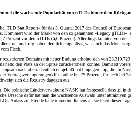
ermutet die wachsende Popularität von nTLDs hinter dem Rückgan
obal TLD Stat Report« für das 3. Quartal 2017 des Council of Europ
. Dominiert wird der Markt von den so genannten »Legacy gTLDs«, als
40,7 Prozent vor den nTLDs (6,6 Prozent). Allerdings konnten von de
 allem .net und .org haben deutlich eingebüsst, was auch das Monatserge
 vom Fleck.
er registrierten Domains mit neuer Endung erhöhte sich von 23.319.723
s netto den Platz an der Spitze zurückerobern konnte. Damit ist vorerst
 langsam nach oben. Deutlich eingebüßt hat hingegen .top, die im Nov
 der Vertragsverlängerungen) für .online bei 75 Prozent, für .tech bei 7
schweigt sich die Registry dagegen aus.
n. Die polnische Länderverwaltung NASK hat festgestellt, dass .pl i
iche Ursache dafür hat man die wachsende Auswahl unter attraktiven g
TLDs. Anlass zur Freude hatte immerhin Italiens .it: sie feiert dieser Ta