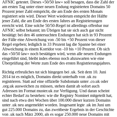
AFNIC getestet. Dieses »50/50 law« soll besagen, dass die Zahl der
am ersten Tag unter einer neuen Endung registrierten Domains 50
Prozent jener Zahl entspricht, die am Ende des ersten Monats
registriert sein wird. Dieser Wert wiederum entspricht der Hälfte
jener Zahl, die am Ende des ersten Jahres an Registrierungen
erreicht wird. Eine solche 50/50-Regel ist allerdings offenbar nur
AFNIC selbst bekannt; im Übrigen hat sie sich auch gar nicht
bestätigt: bei den 46 untersuchten Endungen hat sich in 93 Prozent
der Fälle eine Abweichung von -50 bis +50 Prozent von dieser
Regel ergeben; lediglich in 33 Prozent lag die Spanne bei einer
Abweichung in einem Korridor von -10 bis +10 Prozent. Ob sich
das »50/50 law« noch bestätigen wird, wenn alle neuen Endungen
eingeführt sind, bleibt indes ebenso noch abzuwarten wie eine
Überprüfung der Werte zum Ende des ersten Registrierungsjahres.
Richtig erfreuliches tut sich hingegen bei .uk. Seit dem 10. Juni
2014 ist es möglich, Domains direkt unterhalb von .uk zu
registrieren. Statt auf eine offizielle Subdomain unter .co.uk oder
.org.uk ausweichen zu müssen, stehen damit ab sofort auch
Adressen im Format muster.uk zur Verfügung. Und daran scheint
echter Bedarf zu bestehen: wie die Registry Nominet mitgeteilt hat,
sind nach etwa drei Wochen über 100.000 dieser kurzen Domains
unter .uk neu angemeldet worden. Insgesamt legte .uk im Juni um
gut 225.000 Domains zu, das zweitbeste Ergebnis in der Geschichte
von .uk nach März 2000, als es sogar 250.000 neue Domains mit