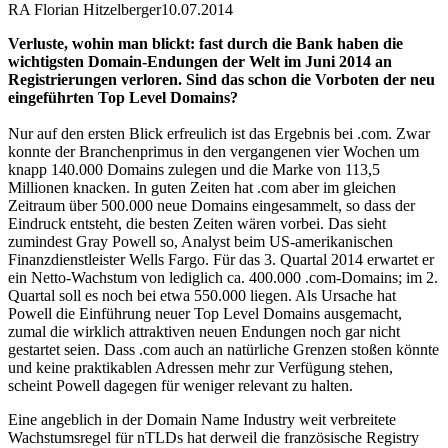
RA Florian Hitzelberger
10.07.2014
Verluste, wohin man blickt: fast durch die Bank haben die
wichtigsten Domain-Endungen der Welt im Juni 2014 an
Registrierungen verloren. Sind das schon die Vorboten der neu
eingeführten Top Level Domains?
Nur auf den ersten Blick erfreulich ist das Ergebnis bei .com. Zwar
konnte der Branchenprimus in den vergangenen vier Wochen um
knapp 140.000 Domains zulegen und die Marke von 113,5
Millionen knacken. In guten Zeiten hat .com aber im gleichen
Zeitraum über 500.000 neue Domains eingesammelt, so dass der
Eindruck entsteht, die besten Zeiten wären vorbei. Das sieht
zumindest Gray Powell so, Analyst beim US-amerikanischen
Finanzdienstleister Wells Fargo. Für das 3. Quartal 2014 erwartet er
ein Netto-Wachstum von lediglich ca. 400.000 .com-Domains; im 2.
Quartal soll es noch bei etwa 550.000 liegen. Als Ursache hat
Powell die Einführung neuer Top Level Domains ausgemacht,
zumal die wirklich attraktiven neuen Endungen noch gar nicht
gestartet seien. Dass .com auch an natürliche Grenzen stoßen könnte
und keine praktikablen Adressen mehr zur Verfügung stehen,
scheint Powell dagegen für weniger relevant zu halten.
Eine angeblich in der Domain Name Industry weit verbreitete
Wachstumsregel für nTLDs hat derweil die französische Registry