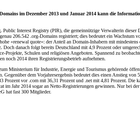
0 Domains im Dezember 2013 und Januar 2014 kann die Informatio
org. Public Interest Registry (PIR), die gemeinnützige Verwalterin die
enau 206.542 .org-Domains registriert; dies bedeutet ein Wachstum vo
hohe »renewal quote«: der Anteil an Domain-Inhabern mit mindestens dre
itz. Doch danach folgt bereits Deutschland mit 4,9 Prozent oder umger
e-Projekte, Schulen und religiösen Angeboten. Spannend zu beobachten
n noch 2014 ihren Registrierungsbetrieb aufnehmen.
 zum Ministerium für Industrie, Energie und Tourismus gehörende öffen
. Gegenüber dem Vorjahresergebnis bedeutet dies einen Anstieg von 5
,83 Prozent vor .com mit 36,31 Prozent und .net mit 4,81 Prozent. Die 
at im Jahr 2014 sogar an Netto-Registrierungen gewinnen. Nur bei der Z
 hat fast 300 Mitglieder.