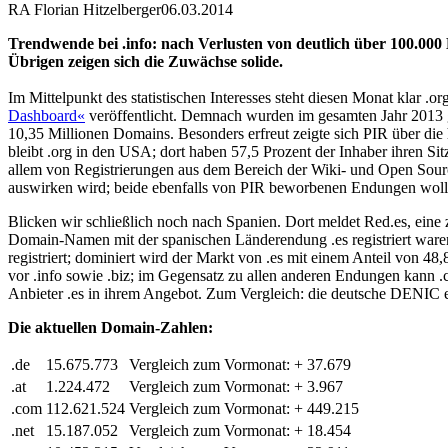
RA Florian Hitzelberger
06.03.2014
Trendwende bei .info: nach Verlusten von deutlich über 100.00
Übrigen zeigen sich die Zuwächse solide.
Im Mittelpunkt des statistischen Interesses steht diesen Monat klar .
Dashboard«
veröffentlicht. Demnach wurden im gesamten Jahr 2013 g
10,35 Millionen Domains. Besonders erfreut zeigte sich PIR über die 
bleibt .org in den USA; dort haben 57,5 Prozent der Inhaber ihren S
allem von Registrierungen aus dem Bereich der Wiki- und Open Sourc
auswirken wird; beide ebenfalls von PIR beworbenen Endungen wolle
Blicken wir schließlich noch nach Spanien. Dort meldet Red.es, eine
Domain-Namen mit der spanischen Länderendung .es registriert waren
registriert; dominiert wird der Markt von .es mit einem Anteil von 48
vor .info sowie .biz; im Gegensatz zu allen anderen Endungen kann .c
Anbieter .es in ihrem Angebot. Zum Vergleich: die deutsche DENIC eG
Die aktuellen Domain-Zahlen:
.de
15.675.773
Vergleich zum Vormonat:
+
37.679
.at
1.224.472
Vergleich zum Vormonat:
+
3.967
.com
112.621.524
Vergleich zum Vormonat:
+
449.215
.net
15.187.052
Vergleich zum Vormonat:
+
18.454