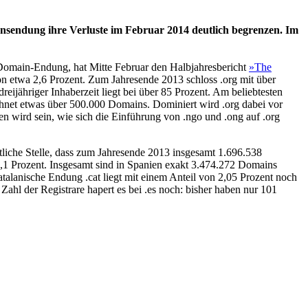
nsendung ihre Verluste im Februar 2014 deutlich begrenzen. Im
ser Domain-Endung, hat Mitte Februar den Halbjahresbericht
»The
n etwa 2,6 Prozent. Zum Jahresende 2013 schloss .org mit über
ijähriger Inhaberzeit liegt bei über 85 Prozent. Am beliebtesten
echnet etwas über 500.000 Domains. Dominiert wird .org dabei vor
 wird sein, wie sich die Einführung von .ngo und .ong auf .org
tliche Stelle, dass zum Jahresende 2013 insgesamt 1.696.538
,1 Prozent. Insgesamt sind in Spanien exakt 3.474.272 Domains
katalanische Endung .cat liegt mit einem Anteil von 2,05 Prozent noch
ahl der Registrare hapert es bei .es noch: bisher haben nur 101