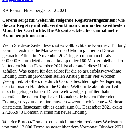
RA Florian Hitzelberger
13.12.2021
Corona sorgt für weiterhin steigende Registrierungszahlen: wie
die .au-Registry mitteilt, verdankt man Corona den zweitbesten
Monat der Geschichte. Die Akzente setzte aber einmal mehr
Branchenprimus .com.
Wenn Sie diese Zeilen lesen, ist es vollbracht: die Kommerz-Endung
.com hat erstmals die Marke von 160 Mio. registrierten Domains
geknackt. Allein im November 2021 legte .com um mehr als
900.000 zu, um letztlich noch knapp unter 160 Mio. zu bleiben. Im
laufenden Monat Dezember 2021 ist aber auch diese Hürde
gefallen. Was genau für den selbst für die so arg erfolgsverwöhnte
Endung .com ungewohnten steilen Anstieg in nur vier Wochen
gesorgt hat, ist offen; die durch Corona beschleunigte Verlagerung
des stationären Handels in die Online-Welt dürfte aber ihren Teil
dazu beigetragen haben. Davon weit weniger profitiert haben
jedenfalls die neuen Top Level Domains; die beiden führenden
Endungen .xyz und .online mussten – wenn auch leichte – Verluste
einstecken. Insgesamt gibt es damit zum 01. Dezember 2021 exakt
27.265.948 Domain-Namen mit neuer Endung.
Von der Europa-Domain .eu ist nicht nur ein moderates Wachstum
von rund 12.000 Domains gegenüber dem Vormonat Oktober 2021