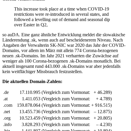
This increase took place at a time when COVID-19
restrictions were re-introduced in several states, and
followed a levelling out of demand and seasonal dip
over Easter in Q2,
so auDA. Eine ganz ähnliche Entwicklung meldet die slowakische
Länderendung .sk, wenn auch auf bescheidenerem Niveau. Nach
Angaben der Verwalterin SK-NIC war 2020 das Jahr der COVID-
Domains, vor allem im März mit allein 774 Corona-bezogenen
neuen .sk-Domains. Im Jahr 2021 verharrten die Zuwächse auf
weniger als 100 Corona-bezogenen .sk-Domains monatlich. Bei
aktuell insgesamt rund 443.000 .sk-Domains war aber jedenfalls
kein weitflächiger Missbrauch festzustellen.
Die aktuellen Domain-Zahlen:
.de
17.110.995
(Vergleich zum Vormonat:
+ 46.289)
.at
1.411.053
(Vergleich zum Vormonat:
+ 4.789)
.com
159.878.064
(Vergleich zum Vormonat:
+ 916.515)
.net
13.455.736
(Vergleich zum Vormonat:
– 12.875)
.org
10.523.459
(Vergleich zum Vormonat:
+ 20.805)
.info
3.828.293
(Vergleich zum Vormonat:
– 4.230)
.biz
1.441.807
(Vergleich zum Vormonat:
+ 10.894)