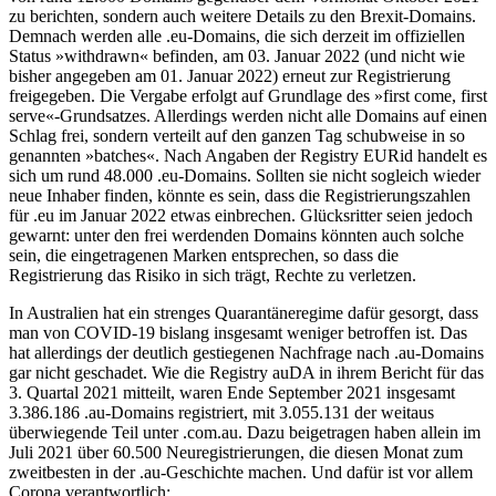
zu berichten, sondern auch weitere Details zu den Brexit-Domains.
Demnach werden alle .eu-Domains, die sich derzeit im offiziellen
Status »withdrawn« befinden, am 03. Januar 2022 (und nicht wie
bisher angegeben am 01. Januar 2022) erneut zur Registrierung
freigegeben. Die Vergabe erfolgt auf Grundlage des »first come, first
serve«-Grundsatzes. Allerdings werden nicht alle Domains auf einen
Schlag frei, sondern verteilt auf den ganzen Tag schubweise in so
genannten »batches«. Nach Angaben der Registry EURid handelt es
sich um rund 48.000 .eu-Domains. Sollten sie nicht sogleich wieder
neue Inhaber finden, könnte es sein, dass die Registrierungszahlen
für .eu im Januar 2022 etwas einbrechen. Glücksritter seien jedoch
gewarnt: unter den frei werdenden Domains könnten auch solche
sein, die eingetragenen Marken entsprechen, so dass die
Registrierung das Risiko in sich trägt, Rechte zu verletzen.
In Australien hat ein strenges Quarantäneregime dafür gesorgt, dass
man von COVID-19 bislang insgesamt weniger betroffen ist. Das
hat allerdings der deutlich gestiegenen Nachfrage nach .au-Domains
gar nicht geschadet. Wie die Registry auDA in ihrem Bericht für das
3. Quartal 2021 mitteilt, waren Ende September 2021 insgesamt
3.386.186 .au-Domains registriert, mit 3.055.131 der weitaus
überwiegende Teil unter .com.au. Dazu beigetragen haben allein im
Juli 2021 über 60.500 Neuregistrierungen, die diesen Monat zum
zweitbesten in der .au-Geschichte machen. Und dafür ist vor allem
Corona verantwortlich: