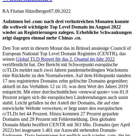
RA Florian Hitzelberger
07.09.2022
Aufatmen bei .com: nach drei verlustreichen Monaten konnte
die weltweit wichtigste Top Level Domain im August 2022
wieder an Registrierungen zulegen. Erhebliche Schwankungen
zeigt dagegen einmal mehr Chinas .cn.
Den Ton setzt in diesem Monat das in Brüssel ansässige Council of
European National Top Level Domain Registries (CENTR), das
seinen
Global TLD Report für das 2. Quartal im Jahr 2022
veröffentlicht hat. Der Bericht mit Schwerpunkt europäische
ccTLDs meldet nach zwei Jahren pandemiebedingten Wachstums
eine Rückkehr zu den Normalwerten. Auf dem Höhepunkt standen
17 neu registrierten Domains zehn gelöschte Domains gegenüber;
aktuell ist das Verhältnis 12 zu 10, was dem Wert des Jahres 2019
entspricht. Mit einer durchschnittlichen »renewal quote« von 81,9
Prozent zeigen sich die europäischen Länderendungen auch sonst
stabil. Leicht gefallen ist der Anteil der Domains, die auf eine
entwickelte Website verweisen; er liegt unter den europäischen
ccTLDs bei 44 Prozent. Hinzu kommen 27 Prozent geparkte
Domains und 29 Prozent mit Fehlermeldung. Den globalen
Domain-Markt beziffert CENTR mit 363 Mio. Domains (per April
2022) bei insgesamt 1.461 zur Auswahl stehenden Domain-
Endungen. Dazu beigetragen hat endlich auch wieder .com, die im