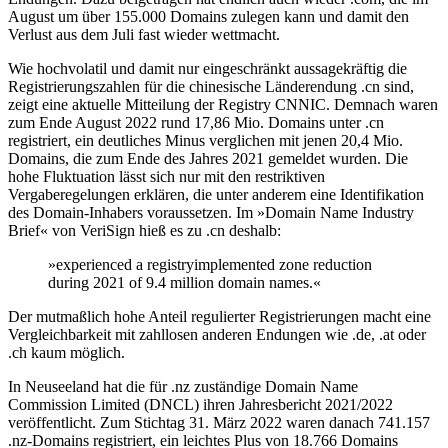
August um über 155.000 Domains zulegen kann und damit den
Verlust aus dem Juli fast wieder wettmacht.
Wie hochvolatil und damit nur eingeschränkt aussagekräftig die
Registrierungszahlen für die chinesische Länderendung .cn sind,
zeigt eine aktuelle Mitteilung der Registry CNNIC. Demnach waren
zum Ende August 2022 rund 17,86 Mio. Domains unter .cn
registriert, ein deutliches Minus verglichen mit jenen 20,4 Mio.
Domains, die zum Ende des Jahres 2021 gemeldet wurden. Die
hohe Fluktuation lässt sich nur mit den restriktiven
Vergaberegelungen erklären, die unter anderem eine Identifikation
des Domain-Inhabers voraussetzen. Im »Domain Name Industry
Brief« von VeriSign hieß es zu .cn deshalb:
»experienced a registryimplemented zone reduction
during 2021 of 9.4 million domain names.«
Der mutmaßlich hohe Anteil regulierter Registrierungen macht eine
Vergleichbarkeit mit zahllosen anderen Endungen wie .de, .at oder
.ch kaum möglich.
In Neuseeland hat die für .nz zuständige Domain Name
Commission Limited (DNCL) ihren Jahresbericht 2021/2022
veröffentlicht. Zum Stichtag 31. März 2022 waren danach 741.157
.nz-Domains registriert, ein leichtes Plus von 18.766 Domains