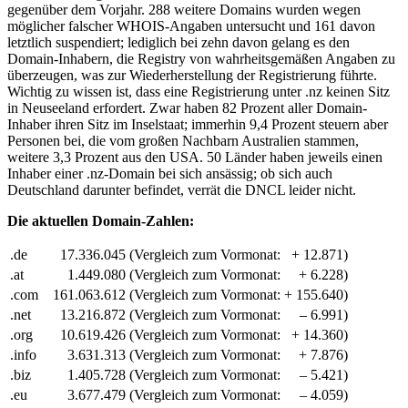
gegenüber dem Vorjahr. 288 weitere Domains wurden wegen
möglicher falscher WHOIS-Angaben untersucht und 161 davon
letztlich suspendiert; lediglich bei zehn davon gelang es den
Domain-Inhabern, die Registry von wahrheitsgemäßen Angaben zu
überzeugen, was zur Wiederherstellung der Registrierung führte.
Wichtig zu wissen ist, dass eine Registrierung unter .nz keinen Sitz
in Neuseeland erfordert. Zwar haben 82 Prozent aller Domain-
Inhaber ihren Sitz im Inselstaat; immerhin 9,4 Prozent steuern aber
Personen bei, die vom großen Nachbarn Australien stammen,
weitere 3,3 Prozent aus den USA. 50 Länder haben jeweils einen
Inhaber einer .nz-Domain bei sich ansässig; ob sich auch
Deutschland darunter befindet, verrät die DNCL leider nicht.
Die aktuellen Domain-Zahlen:
.de
17.336.045
(Vergleich zum Vormonat:
+ 12.871)
.at
1.449.080
(Vergleich zum Vormonat:
+ 6.228)
.com
161.063.612
(Vergleich zum Vormonat:
+ 155.640)
.net
13.216.872
(Vergleich zum Vormonat:
– 6.991)
.org
10.619.426
(Vergleich zum Vormonat:
+ 14.360)
.info
3.631.313
(Vergleich zum Vormonat:
+ 7.876)
.biz
1.405.728
(Vergleich zum Vormonat:
– 5.421)
.eu
3.677.479
(Vergleich zum Vormonat:
– 4.059)