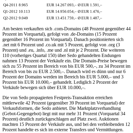
Q4-2011
8.965
EUR 14.267.093,–
Ø EUR 1.591,–
Q1-2012
10.113
EUR 14.956.054,–
Ø EUR 1.476,–
Q2-2012
9.049
EUR 13.451.759,–
Ø EUR 1.487,–
Am besten verkauften sich .com-Domains (48 Prozent gegenüber 44
Prozent im Vorquartal), gefolgt von .de-Domains (15 Prozent
gegenüber 16 Prozent im Vorquartal). Danach positionierten sich
.net mit 6 Prozent und .co.uk mit 5 Prozent, gefolgt von .org (3
Prozent) und .eu, .info, .me und .nl mit je 2 Prozent. Die weiteren
110 (vorheriges Quartal 150) über Sedo gehandelten Endungen
nahmen 13 Prozent der Verkäufe ein. Die Domain-Preise bewegen
sich zu 55 Prozent im Bereich von bis EUR 500,–, zu 34 Prozent im
Bereich von bis zu EUR 2.500,–. Danach wird es dünn und nur 6
Prozent der Domains werden im Bereich bis EUR 5.000,– und 3
Prozent bis EUR 10.000,– gehandelt. Lediglich 2 Prozent der
Verkäufe bewegen sich über EUR 10.000,–.
Die von Sedo propagierten Festpreis-Transaktion erreichen
mittlerweile 42 Prozent (gegenüber 39 Prozent im Vorquartal) der
Verkaufsformen, die Sedo anbietet. Die Marktplatzverhandlung
(Gebot-Gegengebot) liegt mit nur mehr 31 Prozent (Vorquartal 34
Prozent) deutlich zurückgeschlagen auf Platz zwei. Auktionen
machten 15 Prozent der Verkäufe aus, und bei den verbleibenden 12
Prozent handelte es sich im externe Transfers und Vermittlungen.