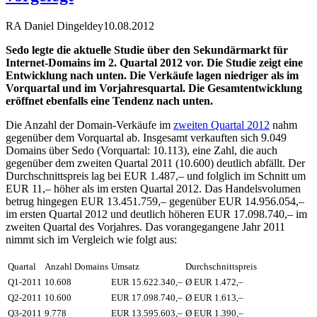
RA Daniel Dingeldey
10.08.2012
Sedo legte die aktuelle Studie über den Sekundärmarkt für
Internet-Domains im 2. Quartal 2012 vor. Die Studie zeigt eine
Entwicklung nach unten. Die Verkäufe lagen niedriger als im
Vorquartal und im Vorjahresquartal. Die Gesamtentwicklung
eröffnet ebenfalls eine Tendenz nach unten.
Die Anzahl der Domain-Verkäufe im
zweiten Quartal 2012
nahm
gegenüber dem Vorquartal ab. Insgesamt verkauften sich 9.049
Domains über Sedo (Vorquartal: 10.113), eine Zahl, die auch
gegenüber dem zweiten Quartal 2011 (10.600) deutlich abfällt. Der
Durchschnittspreis lag bei EUR 1.487,– und folglich im Schnitt um
EUR 11,– höher als im ersten Quartal 2012. Das Handelsvolumen
betrug hingegen EUR 13.451.759,– gegenüber EUR 14.956.054,–
im ersten Quartal 2012 und deutlich höheren EUR 17.098.740,– im
zweiten Quartal des Vorjahres. Das vorangegangene Jahr 2011
nimmt sich im Vergleich wie folgt aus:
Quartal
Anzahl Domains
Umsatz
Durchschnittspreis
Q1-2011
10.608
EUR 15.622.340,–
Ø EUR 1.472,–
Q2-2011
10.600
EUR 17.098.740,–
Ø EUR 1.613,–
Q3-2011
9.778
EUR 13.595.603,–
Ø EUR 1.390,–