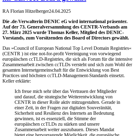
RA Florian Hitzelberger
24.04.2025
Die .de-Verwalterin DENIC eG wird international präsenter.
Auf der 73. Generalversammlung des CENTR-Verbands am
27. März 2025 wurde Thomas Keller, Mitglied des DENIC-
Vorstands, zum Vorsitzenden des Board of Directors gewählt.
Das »Council of European National Top Level Domain Registries«
(CENTR ) ist eine not-for-profit Vereinigung von vorwiegend
europäischen ccTLD-Registries, die sich als Forum für die intensive
Zusammenarbeit zwischen ccTLDs versteht und sich zum Wohl der
gesamten Internetgemeinschaft für die Entwicklung von Best
Practices und höchsten ccTLD-Management-Standards einsetzt.
Keller erklärte:
Ich freue mich sehr über das Vertrauen der Mitglieder
und darauf, die strategische Weiterentwicklung von
CENTR in dieser Rolle aktiv mitzugestalten. Gerade in
einer Zeit, in der Fragen zur digitalen Souveränität,
Sicherheit und Resilienz des Internets an Bedeutung
gewinnen, ist es essenziell, die Stimme der
europäischen ccTLDs zu stärken und unsere
Zusammenarbeit weiter auszubauen. Dieses Mandat
bietet eine hervorragende Möglichkeit, die europäische