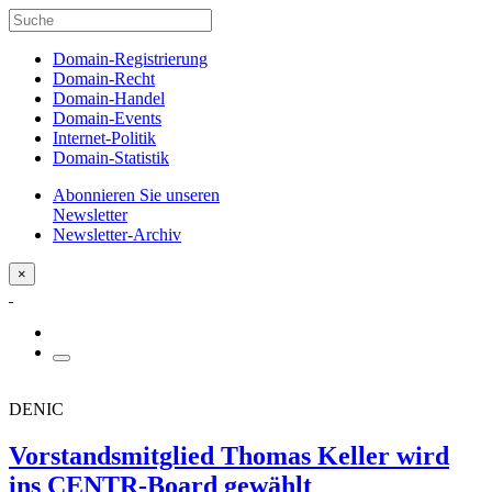
Domain-Registrierung
Domain-Recht
Domain-Handel
Domain-Events
Internet-Politik
Domain-Statistik
Abonnieren Sie unseren
Newsletter
Newsletter-Archiv
×
DENIC
Vorstandsmitglied Thomas Keller wird
ins CENTR-Board gewählt