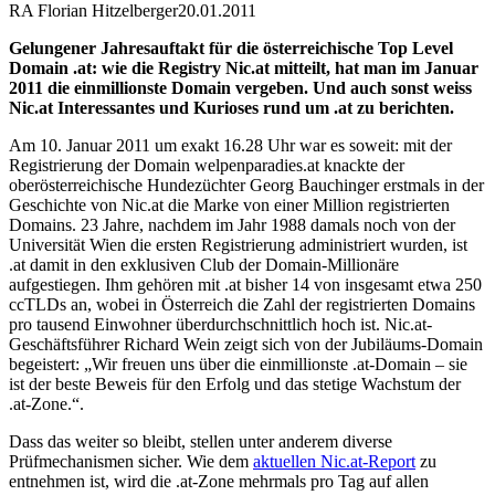
RA Florian Hitzelberger
20.01.2011
Gelungener Jahresauftakt für die österreichische Top Level
Domain .at: wie die Registry Nic.at mitteilt, hat man im Januar
2011 die einmillionste Domain vergeben. Und auch sonst weiss
Nic.at Interessantes und Kurioses rund um .at zu berichten.
Am 10. Januar 2011 um exakt 16.28 Uhr war es soweit: mit der
Registrierung der Domain welpenparadies.at knackte der
oberösterreichische Hundezüchter Georg Bauchinger erstmals in der
Geschichte von Nic.at die Marke von einer Million registrierten
Domains. 23 Jahre, nachdem im Jahr 1988 damals noch von der
Universität Wien die ersten Registrierung administriert wurden, ist
.at damit in den exklusiven Club der Domain-Millionäre
aufgestiegen. Ihm gehören mit .at bisher 14 von insgesamt etwa 250
ccTLDs an, wobei in Österreich die Zahl der registrierten Domains
pro tausend Einwohner überdurchschnittlich hoch ist. Nic.at-
Geschäftsführer Richard Wein zeigt sich von der Jubiläums-Domain
begeistert: „Wir freuen uns über die einmillionste .at-Domain – sie
ist der beste Beweis für den Erfolg und das stetige Wachstum der
.at-Zone.“.
Dass das weiter so bleibt, stellen unter anderem diverse
Prüfmechanismen sicher. Wie dem
aktuellen Nic.at-Report
zu
entnehmen ist, wird die .at-Zone mehrmals pro Tag auf allen