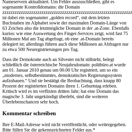
Nameservern aktualisiert. Um Fehler auszuschließen, gibt es
sogenannte Kontrolldomains: die Domain
zzzzzzzzzzzzzzzzzzzzzzzzzzzzzzzzzzzzzzzzzzzzzzzzzzzzzzzzzzzzzzz
ist dabei ein sogenannter „golden record“, mit dem letzten
Buchstaben im Alphabet sowie der maximalen Domain-Länge von
63 Zeichen also die letztmögliche Domain in der .at-Zone. Ebenfalls
kurios: wie eine Auswertung des Finger-Services zeigt, wird fast 75
Millionen Mal am Tag abgefragt, ob eine .at-Domain bereits
delegiert ist; allerdings führen auch diese Millionen an Abfragen nur
zu etwa 500 Neuregistrierungen pro Tag.
Dass die Demokratie auch an Silvester nicht stillsteht, belegt
schließlich die österreichische Neujahrsdomain: politbüro.at wurde
am 01. Januar 2010 genau um 00.00 Uhr registriert, um so ein
„modernes, selbstbestimmtes, demokratisches Regierungssystem
aufzubauen.“ Und sie bestätigt die Beobachtung, dass knapp 80
Prozent der registrierten Domains ihren 1. Geburtstag erleben.
Kritisch wird es im verflixten dritten Jahr; hat eine Domain das
magische 3. Jahr ungekündigt überlebt, sind die weiteren
Überlebenschancen sehr hoch.
Kommentar schreiben
Ihre E-Mail-Adresse wird nicht veröffentlicht, oder weitergegeben.
Bitte füllen Sie die gekennzeichneten Felder aus.
*