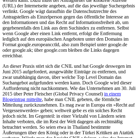
werden kann. Dazu muss der Antragsteller die konkrete Adresse
(URL) der Internetseite angeben, auf die das jeweilige Suchergebnis
verlinkt. Google wägt daraufhin die Datenschutzrechte des
Antragstellers als Einzelperson gegen das öffentliche Interesse an
den Informationen und das Recht auf Informationsfreiheit ab, um
gegebenenfalls den Link aus dem Suchindex zu entfernen. Selbst
wenn Google aber einen Link entfernt, erfolgt die Entfernung
lediglich auf den europäischen Angeboten unter den Domains im
Format google.europeancctld, also zum Beispiel unter google.de
oder google.uk; über google.com bleiben die Links dagegen
erreichbar.
An dieser Praxis stört sich die CNIL und hat Google deswegen im
Juni 2015 aufgefordert, ausgewählte Einträge zu entfernen, und
zwar unabhängig davon, über welche Top Level Domain das
Suchangebot aufgefunden werden kann. Doch Google wird dieser
Aufforderung nicht nachkommen. Wie das Unternehmen am 30. Juli
2015 über Peter Fleischer (Global Privacy Counsel)
in einem
Blogeintrag mitteilte
, habe man CNIL gebeten, die förmliche
Mitteilung zurückzunehmen. Es mag zwar in Europa ein »Recht auf
Vergessenwerden« geben; weltweit gebe es ein solches Recht
jedoch nicht. Im Gegenteil: in einer Vielzahl von Ländern seien
Inhalte verboten, die im Rest der Welt dagegen als rechtmäßig
betrachtet werden. So seien etwa in Thailand bestimmte
Äußerungen über den König oder in der Türkei Kritiken an Atatürk