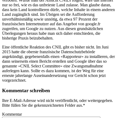
verboten. Würde man der Ansicht CNILs folgen, wäre das Internet
nur so frei, wie es das unfreieste Land zulasse. Man glaube daran,
dass kein Land kontrollieren dürfe, welche Inhalte in einem anderen
Land zugänglich sind. Im Übrigen sei die Aufforderung
unverhältnismäßig sowie unnötig, da etwa 97 Prozent der
französischen Internetnutzer auf das Angebot von google.fr
zugreifen, um Google zu nutzen. Aus diesen grundsätzlichen
Überlegungen heraus habe man sich daher entschieden, die
bisherige Praxis beizubehalten.
Eine öffentliche Reaktion des CNIL gibt es bisher nicht. Im Juni
2015 hatte die oberste französische Datenschutzbehörde
angekündigt, gegebenenfalls einen »Rapporteur« zu installieren, der
dann seinerseits einen Bericht erstellen und Google über das so
genannte »CNIL Select Committee« eine Zwangsmaßnahme
auferlegen kann. Sollte es dazu kommen, ist der Weg für eine
erneute jahrelange Auseinandersetzung vor Gericht schon jetzt
vorgezeichnet.
Kommentar schreiben
Ihre E-Mail-Adresse wird nicht veröffentlicht, oder weitergegeben.
Bitte füllen Sie die gekennzeichneten Felder aus.
*
Kommentar