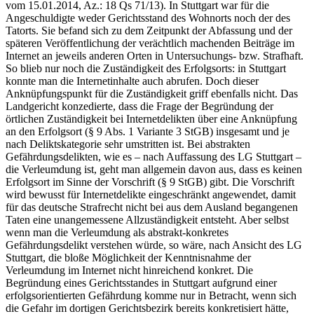
vom 15.01.2014, Az.: 18 Qs 71/13). In Stuttgart war für die
Angeschuldigte weder Gerichtsstand des Wohnorts noch der des
Tatorts. Sie befand sich zu dem Zeitpunkt der Abfassung und der
späteren Veröffentlichung der verächtlich machenden Beiträge im
Internet an jeweils anderen Orten in Untersuchungs- bzw. Strafhaft.
So blieb nur noch die Zuständigkeit des Erfolgsorts: in Stuttgart
konnte man die Internetinhalte auch abrufen. Doch dieser
Anknüpfungspunkt für die Zuständigkeit griff ebenfalls nicht. Das
Landgericht konzedierte, dass die Frage der Begründung der
örtlichen Zuständigkeit bei Internetdelikten über eine Anknüpfung
an den Erfolgsort (§ 9 Abs. 1 Variante 3 StGB) insgesamt und je
nach Deliktskategorie sehr umstritten ist. Bei abstrakten
Gefährdungsdelikten, wie es – nach Auffassung des LG Stuttgart –
die Verleumdung ist, geht man allgemein davon aus, dass es keinen
Erfolgsort im Sinne der Vorschrift (§ 9 StGB) gibt. Die Vorschrift
wird bewusst für Internetdelikte eingeschränkt angewendet, damit
für das deutsche Strafrecht nicht bei aus dem Ausland begangenen
Taten eine unangemessene Allzuständigkeit entsteht. Aber selbst
wenn man die Verleumdung als abstrakt-konkretes
Gefährdungsdelikt verstehen würde, so wäre, nach Ansicht des LG
Stuttgart, die bloße Möglichkeit der Kenntnisnahme der
Verleumdung im Internet nicht hinreichend konkret. Die
Begründung eines Gerichtsstandes in Stuttgart aufgrund einer
erfolgsorientierten Gefährdung komme nur in Betracht, wenn sich
die Gefahr im dortigen Gerichtsbezirk bereits konkretisiert hätte,