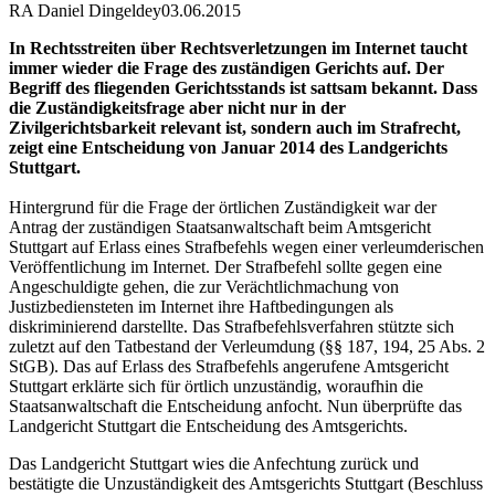
RA Daniel Dingeldey
03.06.2015
In Rechtsstreiten über Rechtsverletzungen im Internet taucht
immer wieder die Frage des zuständigen Gerichts auf. Der
Begriff des fliegenden Gerichtsstands ist sattsam bekannt. Dass
die Zuständigkeitsfrage aber nicht nur in der
Zivilgerichtsbarkeit relevant ist, sondern auch im Strafrecht,
zeigt eine Entscheidung von Januar 2014 des Landgerichts
Stuttgart.
Hintergrund für die Frage der örtlichen Zuständigkeit war der
Antrag der zuständigen Staatsanwaltschaft beim Amtsgericht
Stuttgart auf Erlass eines Strafbefehls wegen einer verleumderischen
Veröffentlichung im Internet. Der Strafbefehl sollte gegen eine
Angeschuldigte gehen, die zur Verächtlichmachung von
Justizbediensteten im Internet ihre Haftbedingungen als
diskriminierend darstellte. Das Strafbefehlsverfahren stützte sich
zuletzt auf den Tatbestand der Verleumdung (§§ 187, 194, 25 Abs. 2
StGB). Das auf Erlass des Strafbefehls angerufene Amtsgericht
Stuttgart erklärte sich für örtlich unzuständig, woraufhin die
Staatsanwaltschaft die Entscheidung anfocht. Nun überprüfte das
Landgericht Stuttgart die Entscheidung des Amtsgerichts.
Das Landgericht Stuttgart wies die Anfechtung zurück und
bestätigte die Unzuständigkeit des Amtsgerichts Stuttgart (Beschluss